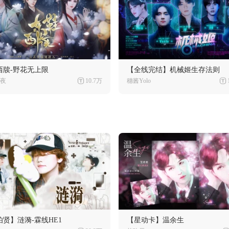
西牍-野花无上限
【全线完结】机械姬生存法则
夜
10.7万
穗酱Yolo
伯贤】涟漪-霖线HE1
【星动卡】温余生