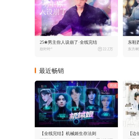
25❀男主你人设崩了·全线完结
东鞋
欣叶叶°
22.2万
东方树
最近畅销
【全线完结】机械姬生存法则
【边