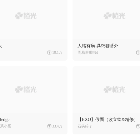
头
人格有病-具锦聊番外
10.1万
周易啦啦啦d
edge
【EXO】假面（改立绘&精修）
系小蛋
33.4万
石头碎了