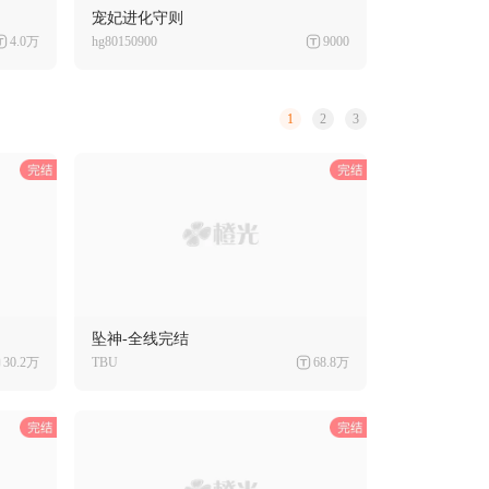
宠妃进化守则
4.0万
hg80150900
9000
1
2
3
坠神-全线完结
30.2万
TBU
68.8万