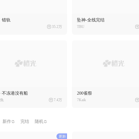
丨错轨
坠神-全线完结
35.2万
TBU
ZE·不冻港没有船
200雀祭
魚
7.4万
7Kaik
新作
完结
随机