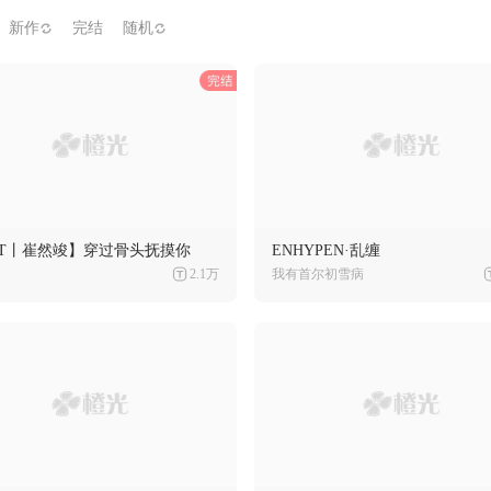
新作
完结
随机
XT丨崔然竣】穿过骨头抚摸你
ENHYPEN·乱缠
2.1万
我有首尔初雪病