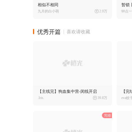
相似不相同
暂锁丨T
九月的白小萌
2.9万
钟点一
优秀开篇
喜欢请收藏
【主线完】狗血集中营-闵线开启
【完
.Iris.
39.8万
eva蚊