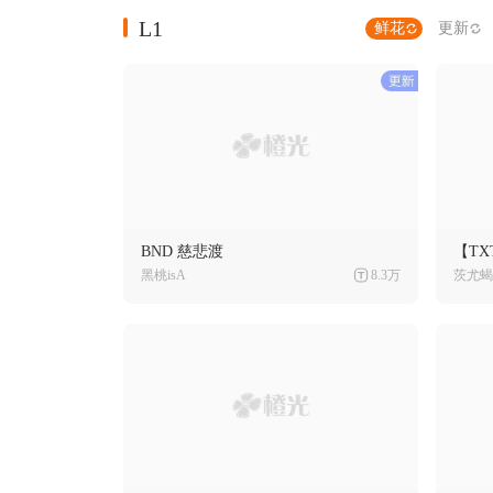
L1
鲜花
更新
BND 慈悲渡
【T
黑桃isA
8.3万
茨尤蝎