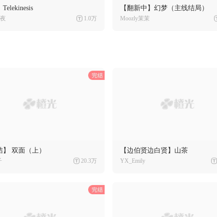
elekinesis
【翻新中】幻梦（主线结局）
夜
1.0万
Moozly茉茉
结】 双面（上）
【边伯贤边白贤】山茶
子
20.3万
YX_Emily