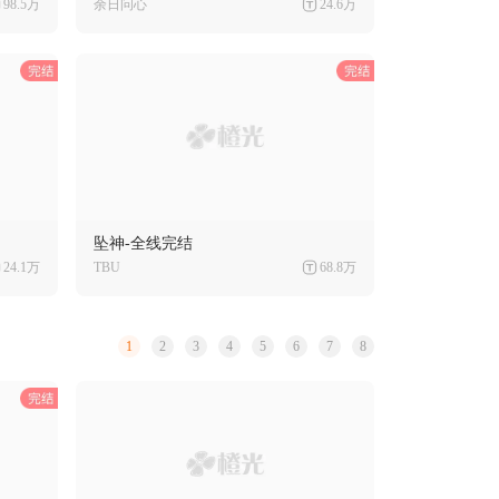
98.5万
余日问心
24.6万
坠神-全线完结
24.1万
TBU
68.8万
1
2
3
4
5
6
7
8