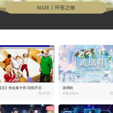
RIIZE丨环形之物
线完】狗血集中营-闵线开启
玻璃鞋
39.8万
你像太阳rise