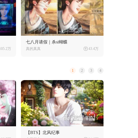
七八月请假｜杀si蝴蝶
105.2万
真的真真
43.4万
1
2
3
4
【BTS】北风纪事