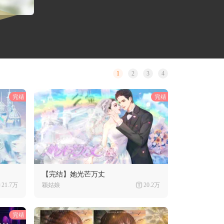
1
2
3
4
【完结】她光芒万丈
21.7万
颖姑娘
20.2万