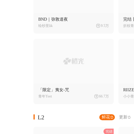
BND｜弥敦道夜
完结
绘纱里lik
9.5万
折枝青
「限定」夷女-咒
RII
青年Yeet
66.7万
小小青
L2
鲜花
更新