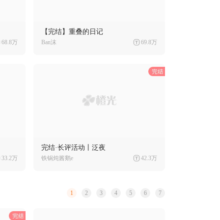
【完结】重叠的日记
68.8万
Ban沫
69.8万
完结·长评活动丨泛夜
33.2万
铁锅炖酱鹅e
42.3万
1
2
3
4
5
6
7