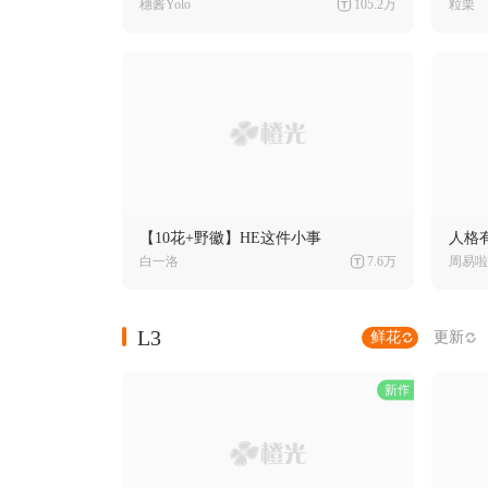
穗酱Yolo
105.2万
粒栗
【10花+野徽】HE这件小事
人格
白一洛
7.6万
周易啦
L3
鲜花
更新