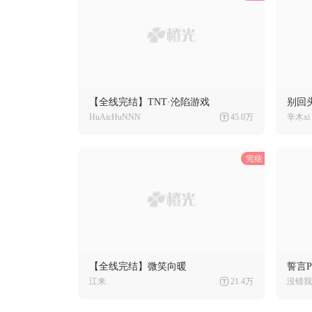
【全线完结】TNT·沦陷游戏
别回
HuAicHuNNN
45.0万
辛木xi
【全线完结】微笑向暖
誓言Pl
江来.
21.4万
没错我