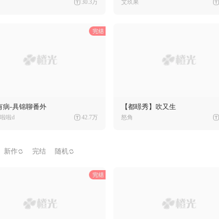
30.3万
艾玖果
有病-具锦聊番外
【都暻秀】吹又生
啦啦d
42.7万
怒角
新作
完结
随机