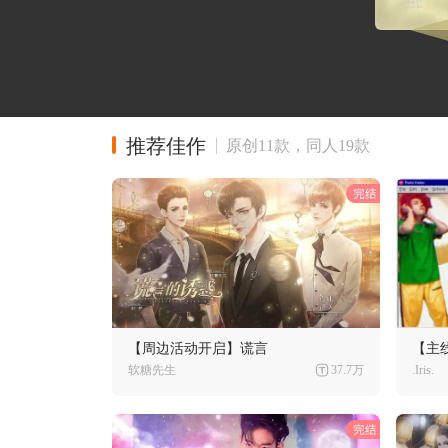
推荐佳作
原创11款，同人19款
【周边活动开启】谎言
【主
软糖先生
37.7万
.Iris.