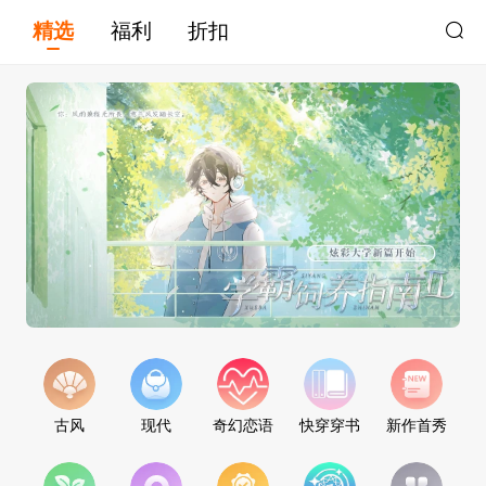
精选
福利
折扣
古风
现代
奇幻恋语
快穿穿书
新作首秀
双返赠超值叠加
点击参与
八月嗨购返利礼包