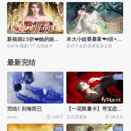
新福袋2.5折❤️她的娱乐帝国
本大小姐要暴富❤4折+返利
你的专属豪门千金体验卡
古代千金的逆袭暴富之路
来
最新完结
完结☾归海而已
【一花限量卡】寻宝恋爱进行时
ximie
100万
卫庄真爱粉
28.8万
吃