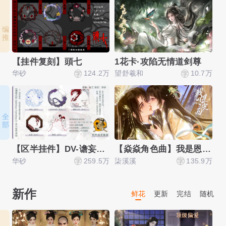
编 推
【挂件复刻】頭七
1花卡·攻陷无情道剑尊
华砂
124.2万
望舒羲和
10.7万
橘
全 部
【区半挂件】DV-谵妄之彩-
【焱焱角色曲】我是恩皮西
华砂
259.5万
柒溪溪
135.9万
单
新作
鲜花
更新
完结
随机