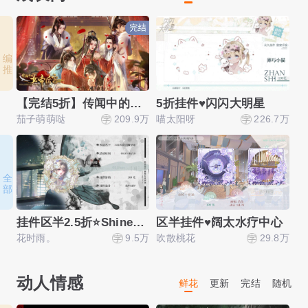
编 推
【完结5折】传闻中的女帝后宫
5折挂件♥闪闪大明星
茄子萌萌哒
209.9万
喵太阳呀
226.7万
茄
全 部
挂件区半2.5折⭐Shine！闪耀星途
区半挂件♥阔太水疗中心
花时雨。
9.5万
吹散桃花
29.8万
心
动人情感
鲜花
更新
完结
随机