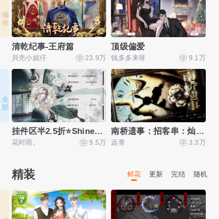
编 推
清乾纪事-王府篇
顶级偏爱
貝壳小妮仔
23.9万
钱多多来呀
9.1万
夏
全 部
挂件区半2.5折⭐Shine！闪耀星途
南桥遗事：招客串：灿白勋仁兴
花时雨。
9.5万
远青
3.3万
北
精装
鲜花
更新
完结
随机
编 推