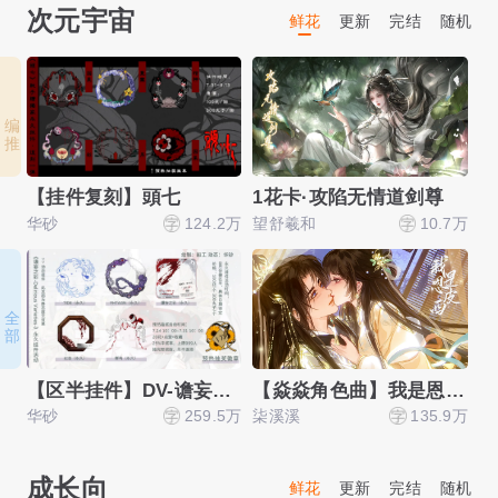
次元宇宙
鲜花
更新
完结
随机
编 推
【挂件复刻】頭七
1花卡·攻陷无情道剑尊
华砂
124.2万
望舒羲和
10.7万
橘
全 部
【区半挂件】DV-谵妄之彩-
【焱焱角色曲】我是恩皮西
华砂
259.5万
柒溪溪
135.9万
顶
成长向
鲜花
更新
完结
随机