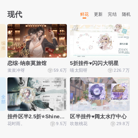
现代
鲜花
更新
完结
随机
编 推
恋综·纳奈莫旅馆
5折挂件♥闪闪大明星
【
蚩蚩冲呀
59.6万
喵太阳呀
226.7万
那
全 部
挂件区半2.5折⭐Shine！闪耀星途
区半挂件♥阔太水疗中心
花时雨。
9.5万
吹散桃花
29.8万
单