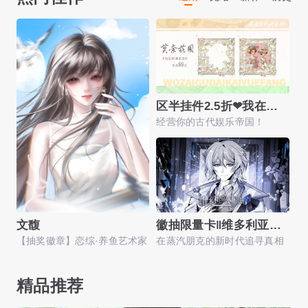
区半挂件2.5折❤我在古代开乐坊
经营你的古代娱乐帝国！
M
徽抽限量卡‖维多利亚幻想曲
限
文馥
在蒸汽朋克的新时代追寻真相
【抽奖徽章】恋综·养鱼艺术家
精品推荐