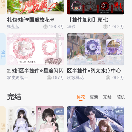
礼包6折❤国服校花☀
【挂件复刻】頭七
1
卿蓝蓝
198.3万
华砂
124.2万
望
全 部
2.5折区半挂件⭐星途闪闪
区半挂件♥阔太水疗中心
商
双皮奶战士
197万
吹散桃花
29.8万
瑜
完结
鲜花
更新
完结
随机
编 推