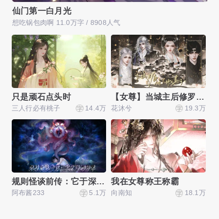
青玉案Ⅱ·入局
周
流云天际 12.5万字 / 2031人气
南韵
只是顽石点头时
【女尊】当城主后修罗场满了
三人行必有桃子
14.4万
花沐兮
19.3万
托
规则怪谈前传：它于深渊回望
我在女尊称王称霸
阿布酱233
5.1万
向南知
18.1万
安