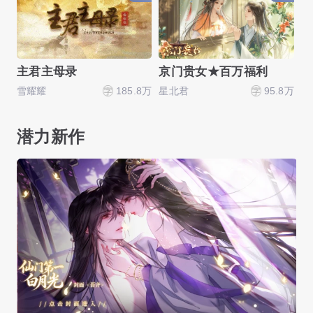
主君主母录
京门贵女★百万福利
雪耀耀
185.8万
星北君
95.8万
七
潜力新作