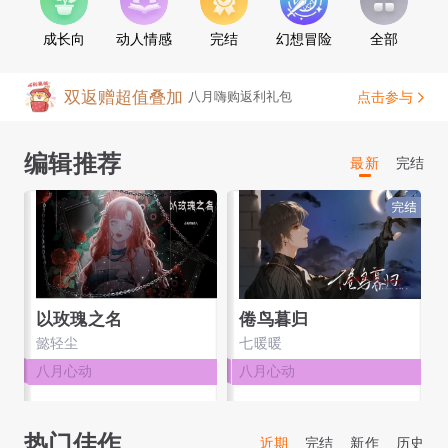
7月名场面第一名
点击参与
黑化徒弟养成攻略
成长向
动人情感
完结
幻想冒险
全部
双返赠超值叠加
点击参与
八月嗨购返利礼包
7月名场面第一名
点击参与
黑化徒弟养成攻略
编辑推荐
最新
完结
以玫瑰之名
倦鸟暮归
懿轻尘
七暖暖
八月心动
八月心动
热门佳作
近期
完结
新作
历史