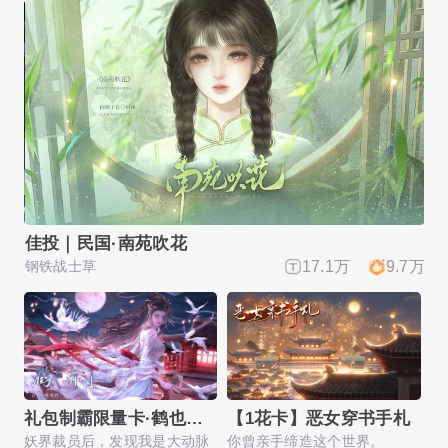
仙门第一白月光
【
.7万
想吃锅包肉啊
11.0万
17.9万
不
礼包制霸限量卡·鹤也，开门！
【1花卡】恶女穿书手札
妖界裁员后，发现我是大动脉
你曾亲手缔造这个世界。
欢