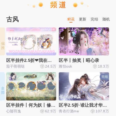
古风
鲜花
更新
完结
随机
编 推
区半挂件2.5折❤我在古代开乐坊
区半丨抽奖丨昭心录
茄子萌萌哒
24.5万
雅怡osk
18.3万
叁
全 部
区半挂件丨何为妖丨修仙养成
区半2.5折·谁让我才华横溢
青
心随羽逸
62.9万
青衣行酒me
107.8万
萧