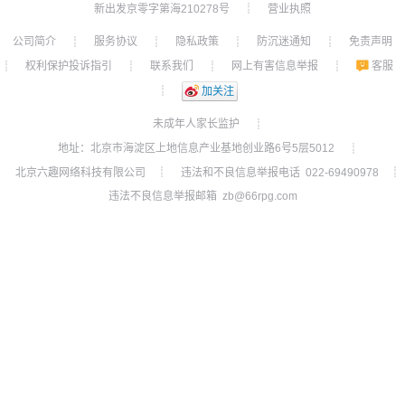
新出发京零字第海210278号
营业执照
┊
公司简介
服务协议
隐私政策
防沉迷通知
免责声明
┊
┊
┊
┊
权利保护投诉指引
联系我们
网上有害信息举报
客服
┊
┊
┊
┊
┊
加关注
未成年人家长监护
┊
地址：北京市海淀区上地信息产业基地创业路6号5层5012
┊
北京六趣网络科技有限公司
违法和不良信息举报电话 022-69490978
┊
┊
违法不良信息举报邮箱 zb@66rpg.com