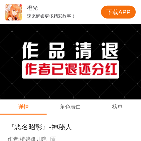
橙光
下载APP
速来解锁更多精彩故事！
详情
角色表白
榜单
『恶名昭彰』-神秘人
作者:橙娘孤儿院