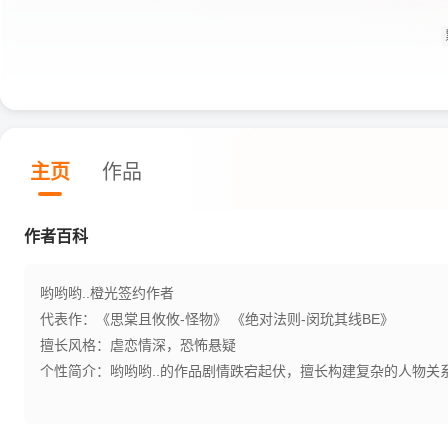
主页
作品
作者百科
哟哟哟..橙光签约作者
代表作：《思棠且攸攸-怪物》 《绝对法则-闵玧其线BE》
擅长风格：虐恋情深，恐怖悬疑
个性简介：哟哟哟..的作品剧情跌宕起伏，擅长构建复杂的人物关