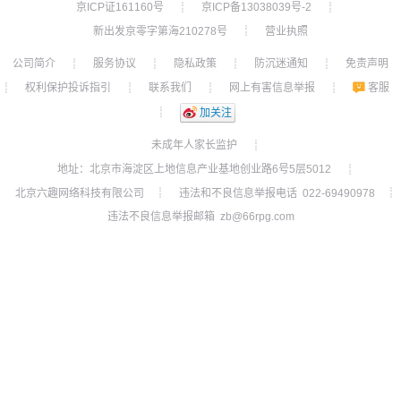
京ICP证161160号
京ICP备13038039号-2
┊
┊
新出发京零字第海210278号
营业执照
┊
公司简介
服务协议
隐私政策
防沉迷通知
免责声明
┊
┊
┊
┊
权利保护投诉指引
联系我们
网上有害信息举报
客服
┊
┊
┊
┊
┊
加关注
未成年人家长监护
┊
地址：北京市海淀区上地信息产业基地创业路6号5层5012
┊
北京六趣网络科技有限公司
违法和不良信息举报电话 022-69490978
┊
┊
违法不良信息举报邮箱 zb@66rpg.com