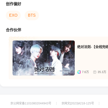
创作偏好
EXO
BTS
合作伙伴
绝对法则-【全线完
7.6万
35.3万
京公网安备11010802044943号
京网文[2023]4218-125号
┊
┊