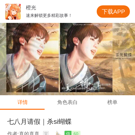
橙光
下载APP
速来解锁更多精彩故事！
详情
角色表白
榜单
七八月请假｜杀si蝴蝶
作者:真的真真
信
60