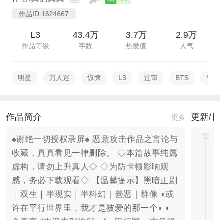
作品ID:1624667
L3
43.4万
3.7万
2.9万
作品等级
字数
热爱值
人气
明星
万人迷
惊悚
L3
过审
BTS
替身
作品简介
更新/
更多
♠谢绝一切授权录屏♠ 恶意攻击作品之言论与
收藏，真真看见一律删除。 ◇本篇故事纯属
虚构，请勿上升真人◇ ◇为防卡顿影响观
感，务必下载观看◇ 【温馨提示】黑暗正剧
｜双生｜半现实｜半科幻｜善恶｜群像 ◖或
许在平行世界里，我才是被爱的那一个◗ ◐