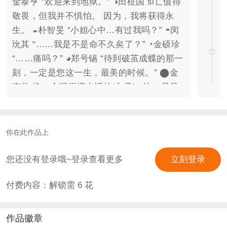
金泰亨 “欢迎来到地狱。” ◑田柾国 si亡值得
敬畏，但我并不惧怕。 因为，我将获得永
生。 ◒朴智旻 “小姐心中…有过我吗？” ◓闵
玧其 “……我是不是命不久矣了？” ◔金硕珍
“……痛吗？” ◕郑号锡 “待到破茧成蝶的那一
刻，一定是您这一生，最美的时候。” ⬤金
南俊 换一个听得懂人话的‘主子’，比一只只
会到处乱咬乱吠的狗……强得多。 ◆剧情流
游戏◆前五章试阅◆ 【6❀2野24丸票】畅玩
全篇 【15❀2野60丸票】解锁人物志、好感
你在此作品上
页 【35❀2野140丸票】半制霸、加满男主好
感数值 【50❀200丸票】全制霸、群福利、
您还没有登录哦~登录查看更多
立刻登录
解锁所有番外 【无门槛审核群】639263148
付费内容：解锁需
6
花
50纯花加群申请>>>入无门槛群，评论区留
下q后4位验证 《杀si蝴蝶》killing
butterflies ➤编剧│amaro. ➤制作│闇真 素
作品徽章