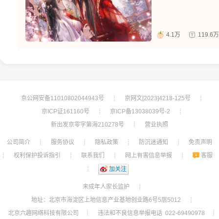
4.1万
119.6万
京公网安备11010802044943号
京网文[2023]4218-125号
┊
┊
京ICP证161160号
京ICP备13038039号-2
┊
┊
新出发京零字第海210278号
营业执照
┊
公司简介
服务协议
隐私政策
防沉迷通知
免责声明
┊
┊
┊
┊
权利保护投诉指引
联系我们
网上有害信息举报
客服
┊
┊
┊
┊
┊
加关注
未成年人家长监护
┊
地址：北京市海淀区上地信息产业基地创业路6号5层5012
┊
北京六趣网络科技有限公司
违法和不良信息举报电话 022-69490978
┊
┊