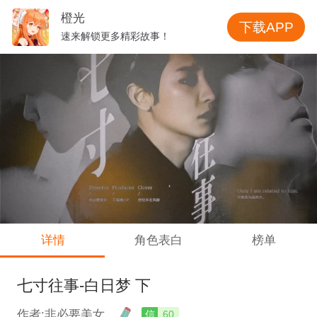
橙光
下载APP
速来解锁更多精彩故事！
详情
角色表白
榜单
七寸往事-白日梦 下
作者:非必要美女
信
60