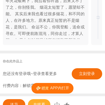
年火花银树下，我拉着你许愿，后来又不了
了之，你别怪我。 烟花太短暂了，愿望却不
能。 其实后来我也看过很多烟花，和不同的
人，在许多地方。原来真正短暂的不是烟
花，是我们。 命运不公，你我登船，送命或
寻欢。可即便前路混沌，同你走过，才算人
间。 如果七年时间足够所有细胞更新换代，
那为何我的身体仍记得这一切。 相册里的旧
时光，旧时光里的爱人。 我们会永远相爱，
白首不渝。 我们将一直纠缠，不灭不休。
你在此作品上
烟花一万重，愿落幕时分，我们还能一起回
家。 发癫版简介： 重生之三个男人7副面
您还没有登录哦~登录查看更多
立刻登录
孔？（假的，没有重生） 三个人的青梅竹
付费内容：解锁需
10
花
马？（也是假的，因为有一个人失踪了） 半
APP内打开
路杀出个程咬金？（还是假的，半路杀出的
帅哥他暗恋我） 那什么是真的！ 任何人都
送花
在线看