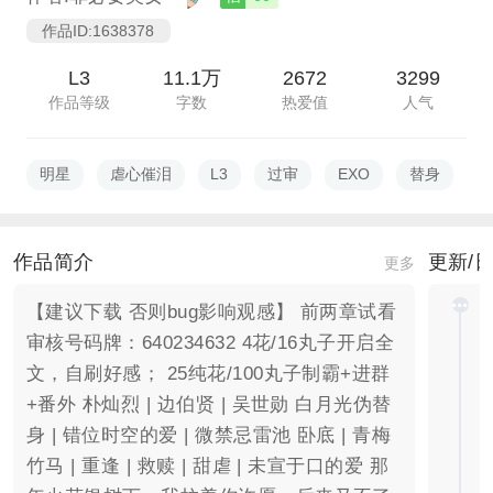
作品ID:1638378
L3
11.1万
2672
3299
作品等级
字数
热爱值
人气
明星
虐心催泪
L3
过审
EXO
替身
2
作品简介
更新/
更多
【建议下载 否则bug影响观感】 前两章试看
审核号码牌：640234632 4花/16丸子开启全
文，自刷好感； 25纯花/100丸子制霸+进群
+番外 朴灿烈 | 边伯贤 | 吴世勋 白月光伪替
身 | 错位时空的爱 | 微禁忌雷池 卧底 | 青梅
竹马 | 重逢 | 救赎 | 甜虐 | 未宣于口的爱 那