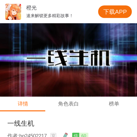
橙光
下载APP
速来解锁更多精彩故事！
详情
角色表白
榜单
一线生机
作者:hg24502217
信
60