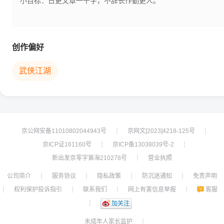
小目标：日更文章一千字，不辞长作勤更人。
创作偏好
武侠江湖
京公网安备11010802044943号
京网文[2023]4218-125号
┊
┊
京ICP证161160号
京ICP备13038039号-2
┊
┊
新出发京零字第海210278号
营业执照
┊
公司简介
服务协议
隐私政策
防沉迷通知
免责声明
┊
┊
┊
┊
权利保护投诉指引
联系我们
网上有害信息举报
客服
┊
┊
┊
┊
┊
加关注
未成年人家长监护
┊