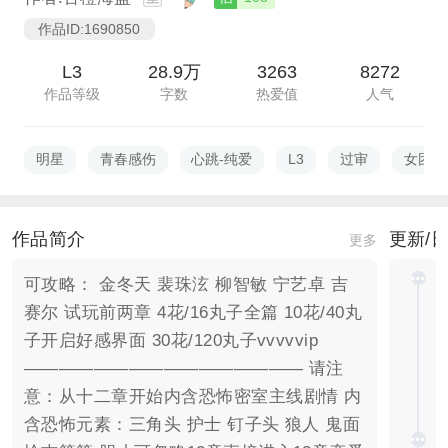
作品ID:1690850
L3
28.9万
3263
8272
作品等级
字数
热爱值
人气
明星
青春感伤
心跳-纯爱
L3
过审
女团
作品简介
更新/
更多
可攻略： 金冬天 裴珠泫 柳智敏 宁艺卓 吉
赛尔 试玩前两章 4花/16丸子全篇 10花/40丸
子开启好感界面 30花/120丸子vvvvvip
———————————————— 请注
意：从十二章开始内含恐怖密室主线剧情 内
含恐怖元素：三角头 护士 钉子头 狼人 鬼面