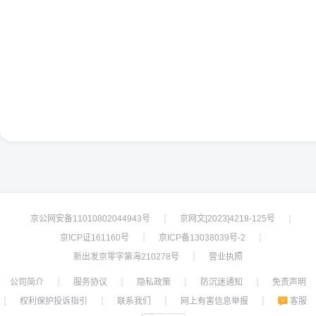
京公网安备11010802044943号
京网文[2023]4218-125号
┊
┊
京ICP证161160号
京ICP备13038039号-2
┊
┊
新出发京零字第海210278号
营业执照
┊
公司简介
服务协议
隐私政策
防沉迷通知
免责声明
┊
┊
┊
┊
权利保护投诉指引
联系我们
网上有害信息举报
客服
┊
┊
┊
┊