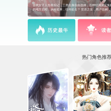
❤️立秋限时野无❤️ 2026/8/2——2026/8/9 自古逢秋悲
后限时分享野花无上限，祝大家立秋快乐！ ———————
作预约✌️《西游招神录》，已有20w字大纲，预计完结字数5
1039360462（无要求可观光） ————————————
包已上线，拥有作品即可使用！群相册有表情包大图，可以
尊重劳动成果，禁止二改二卖！ 裴衡、凤攸动物塑卡片为10
换码：12345 即可一键解锁前三章CG（不含【特殊CG】
看。CG鉴赏界面点击图片可查看大图，点击右下角标题即可
者有话★ 大礼包可通全篇，收全部男人~大礼包38❀ 本作禁
只能围着女主转！ 强制海王，攻略八位男主，男主全洁！ 
请先试看再决定是否入手！ 已有【30w】字剧本，周更万字
柜已有【85】件时装，会随节日、活动等上线新时装
———————————————— ♥剧情简介♥ 此间世道
热门角色推
腿高鼻反作妖异。 你一朝睁眼，成了这异世里的侯府嫡女
唯有你望着大街上在现代足以颠倒众生的美男们，暗笑出声。
你开茶楼，纳贤才，将那些被世俗轻贱的“丑男”们聚于麾下
的寨主、病弱的孤子，皆成青云路上的肝胆。 直到一纸婚
皇子凤攸送入怀中。石髓粉毒，颜蛊旧案，凤君与承恩公府
以茶楼为棋，在女帝的注视下一步步撕开虚伪盛世。那些曾
于你所建立的秩序之下。 美男环伺？不过是你精彩人生的
茶，到清察司万民福祉，你步步登高，睥睨京城。 可万丈
不过是回到那座点满温暖灯火的城西茶楼…… —————
※交流群※ 2157057246，入群福利含1w铜钱，另不定时
花满18朵（不含野），评论留Q后四位即可入群！
———————————————— #声明# 本人自愿遵守
争做网络文明使者，自觉抵制不良信息，维护网络清朗空间