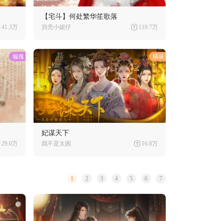
【宅斗】何处繁华笙歌落
41.3万
貝壳小妮仔
119.7万
妃谋天下
29.0万
我不是太困
16.8万
1
2
3
4
5
6
7