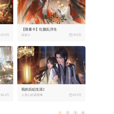
【限量卡】红颜乱浮生
110.0万
柒柒✰
39.0万
我的后妃生涯2
66.4万
人美心好梁燚琳
69.6万
1
2
3
4