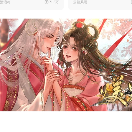
溜溜梅
21.8万
云轻风雨