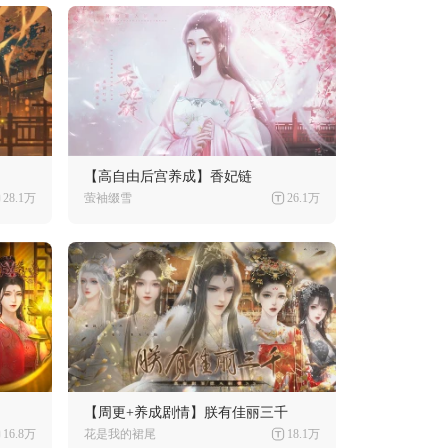
【高自由后宫养成】香妃链
28.1万
萤袖缀雪
26.1万
【周更+养成剧情】朕有佳丽三千
16.8万
花是我的裙尾
18.1万