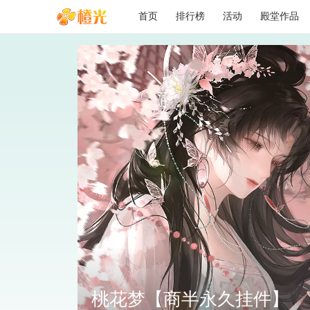
首页
排行榜
活动
殿堂作品
野无✌️美男皆入我怀中