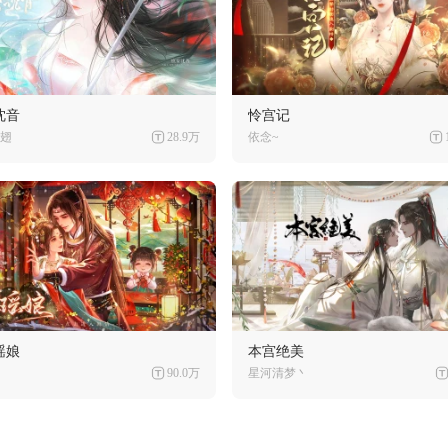
沈音
怜宫记
翅
28.9万
依念~
瑶娘
本宫绝美
90.0万
星河清梦丶