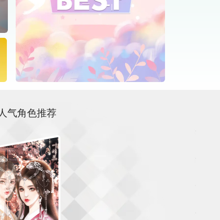
风云今际会,千古帝王家！ 某一天，某个任性的皇帝使用秘法将你召唤到一个
庆的时代，你就这么离谱的替代他成为了大庆的第七任皇帝。 而在这之后的时
错综复杂的朝堂与后宫，让你慢慢开始明白，做一个皇帝并不是那么简单的事
情…… 重要提醒： 如果可以，请先试玩！不喜欢请直接离开，不要留评影响作者心
态！更不要留评误导别人！此类评论一律删除处理！ 常见问题解答： 可以客串吗？
作品完结之前随时接受客串，请进客串群！ 接受赞助吗？ 完全接受！不管是
么素材，大佬们请通通向我砸过来吧！客串并且赞助可以享受减花和加戏福利
关于更新的安排？ 保持日更一千字左右，心情好或许会爆更。 【联系方式】 作品交
流群：38446334（群内有大部分作品攻略，加之前评论区留言，谢谢合作） 
群：50375317（群内有大部分作品攻略） 【完结时间】 预计完结字数50万以上（保
底字数，但其实超长篇预定） 预计2025年12月 【版权信息】 剧本/制作：七彩妖精
跳舞 素材信息待整理添加
人气角色推荐