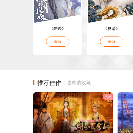
———————————————— ✌️素材版权展示✌️ 橙
鱼、拂北北、浮玉玉、橙光官方素材店、玉梨梨子、果冻_猫
吖、小理呀、西合、七年一夏i、今日阳光正好、温柔的大旗
UI：玉米0122 字效：枕琴听雨-落雪空欢 标题：浮生若梦-
星、栖迟、奈奈安，画夜-进击的喵、戏海、麦芽糖、喵小暖
《陆琰》
《夏清》
阁-花葵、减千行，者者居-依月一，定风波-慕暖，浮生若梦
提拉米苏、痴痴，BoA， CG：无声诗-羊八、荣葉，画重锦
银，画夜-半点雾，买鸭买-姜甜酒， 空镜：十里长欢-京叙
表白
表白
楸兮、叶落，画夜-五月流火、半点雾，忘川阁-徒徒，玛卡
欢-三微，上上签-柳锦溪， 宣传：江白白 （排名不分先后
请联系作者）
推荐佳作
喜欢请收藏