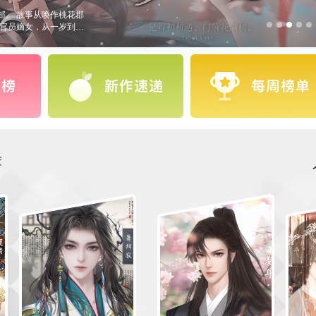
寂寥，我言秋日胜春朝。立秋前
——————— 宣宣新
0w起。闪卡客串群：
—— 作者的话： 作品表情
在其他地方使用，但请
❀卡 BUG歉礼：输入兑
，请点击对应人物名字查
退出大图模式~） ★作
止磕男男CP，所有男主
文笔小白，剧情无脑爽，
，可放心投资！ 女主衣
，以腿短鼻塌为玉容，长
荐
。亲族嫌恶，世人侧目，
 既来之，则“收”之。
——落魄的匠人、山野
书，将那位清冷孤绝的七
的阴影如巨网罩下。 你
唾弃你的人，终要跪伏
注脚。从云上居一盏清
红尘走过，你最终所求，
———————————
掉落节日红包和各种福利~送
《全民网络文明条约》，
。