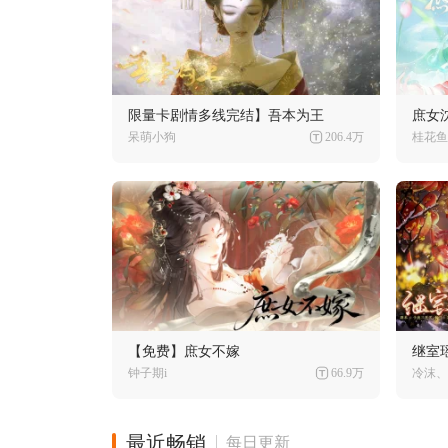
限量卡剧情多线完结】吾本为王
庶女
呆萌小狗
206.4万
桂花鱼
【免费】庶女不嫁
继室
钟子期i
66.9万
冷沫、
最近畅销
每日更新