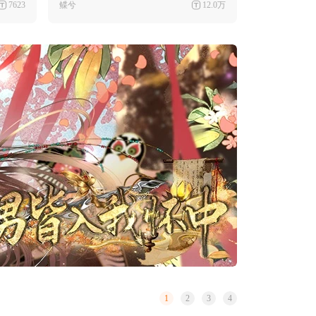
7623
鲽兮
12.0万
1
2
3
4