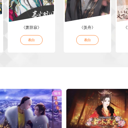
娘素材铺购买：哩哩不摸
、啊颜颜AyAn、嫣子
丶、 个人购买版权：
柏肆 立绘：十里长欢-南
，上上签-柳锦溪，忘川
《萧辞寂》
《羡舟》
《
-雾篱、小草帽，青衫隐-
-阿棠，水墨蛋清-七十二
、山野、三微、小鸭、许
表白
表白
巴卡， 表白卡：十里长
，持续更新中，若有遗漏