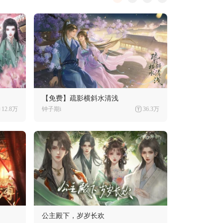
【免费】疏影横斜水清浅
12.8万
钟子期i
36.3万
公主殿下，岁岁长欢