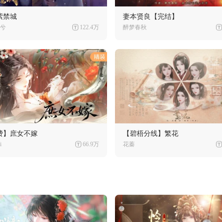
紫禁城
妻本贤良【完结】
兮
122.4万
醉梦春秋
费】庶女不嫁
【碧梧分线】繁花
i
66.9万
花蓁