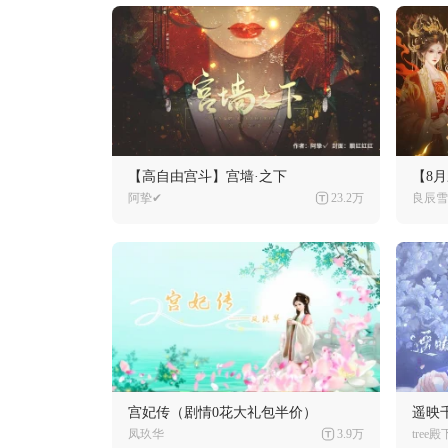
【高自由宫斗】宫墙·之下
【8
阿挚✔
23.2万
良辰雪
宫妃传（剧情0花大礼包半价）
遥映
凤玖华
3.9万
tree殿