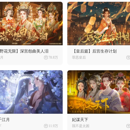
月野花无限】深宫怨曲美人泪
【皇后篇】后宫生存计划
月
78.8万
罪恶皇后
千江月
妃谋天下
下
11.9万
我不是太困