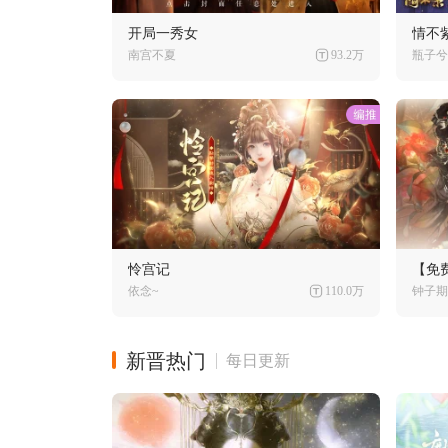
开局一秀女
情不
南宫不夏
93.2万
瓶子兮
怜宫记
【免
依念~
110.0万
钟子期
新晋热门
每日更新