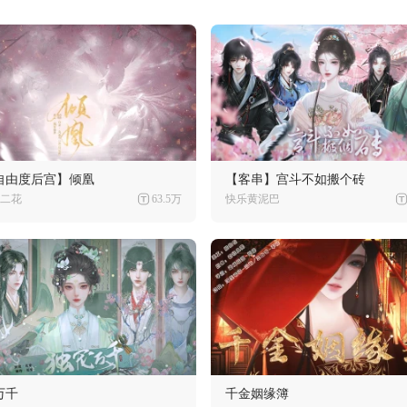
自由度后宫】倾凰
【客串】宫斗不如搬个砖
二花
63.5万
快乐黄泥巴
万千
千金姻缘簿