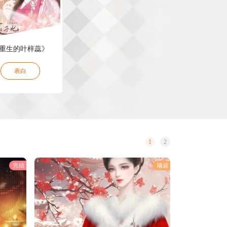
重生的叶梓蕊》
表白
1
2