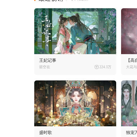
王妃记事
【高
箭空在
224.3万
大花与
盛时歌
独宠