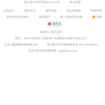
新出发京零字第海210278号
营业执照
┊
公司简介
服务协议
隐私政策
防沉迷通知
免责声明
┊
┊
┊
┊
权利保护投诉指引
联系我们
网上有害信息举报
客服
┊
┊
┊
┊
┊
加关注
未成年人家长监护
┊
地址：北京市海淀区上地信息产业基地创业路6号5层5012
┊
北京六趣网络科技有限公司
违法和不良信息举报电话 022-69490978
┊
┊
违法不良信息举报邮箱 zb@66rpg.com