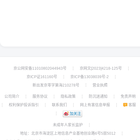
京公网安备11010802044943号
京网文[2023]4218-125号
┊
┊
京ICP证161160号
京ICP备13038039号-2
┊
┊
新出发京零字第海210278号
营业执照
┊
公司简介
服务协议
隐私政策
防沉迷通知
免责声明
┊
┊
┊
┊
权利保护投诉指引
联系我们
网上有害信息举报
客服
┊
┊
┊
┊
┊
加关注
未成年人家长监护
┊
地址：北京市海淀区上地信息产业基地创业路6号5层5012
┊