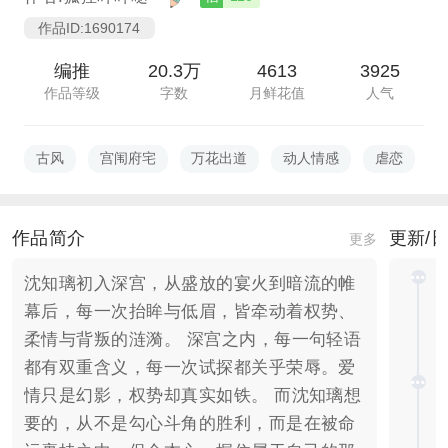
作品ID:1690174
编推
20.3万
4613
3925
作品等级
字数
月鲜花值
人气
古风
宫闱府宅
万花出道
动人情感
虐恋
作品简介
更新/
更多
沈知璃初入深宫，从盛放的宴火到暗流的帷
幕后，每一次抬眸与低眉，皆牵动着权势、
柔情与背叛的涟漪。 深宫之内，每一句轻语
都有双重含义，每一次试探都关乎荣辱。爱
情只是幻影，权势却真实如铁。 而沈知璃想
要的，从不是勾心斗角的胜利，而是在被命