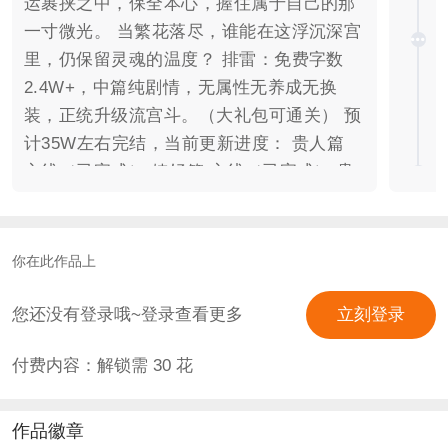
运裹挟之中，保全本心，握住属于自己的那
一寸微光。 当繁花落尽，谁能在这浮沉深宫
里，仍保留灵魂的温度？ 排雷：免费字数
2.4W+，中篇纯剧情，无属性无养成无换
装，正统升级流宫斗。（大礼包可通关） 预
计35W左右完结，当前更新进度： 贵人篇
主线（已完成） 婕妤篇 主线（已完成） 贵
嫔篇 主线（2.4W/8W）/ 清王分线（更新
中） 芳仪篇 主线（待更新）
你在此作品上
您还没有登录哦~登录查看更多
立刻登录
付费内容：解锁需
30
花
作品徽章