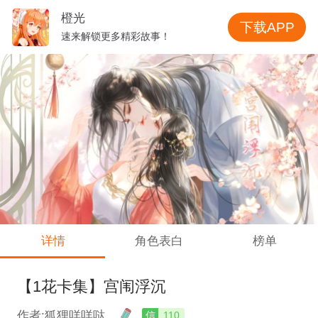
橙光
下载APP
速来解锁更多精彩故事！
详情
角色表白
榜单
【1花卡集】宫闱浮沉
作者:狐狸咩咩哒
信
110