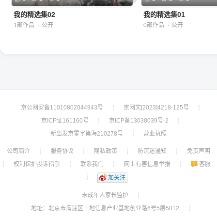
我的精选集02
我的精选集01
1部作品.
·
公开
0部作品.
·
公开
京公网安备11010802044943号
京网文[2023]4218-125号
┊
┊
京ICP证161160号
京ICP备13038039号-2
┊
┊
新出发京零字第海210278号
营业执照
┊
公司简介
服务协议
隐私政策
防沉迷通知
免责声明
┊
┊
┊
┊
权利保护投诉指引
联系我们
网上有害信息举报
客服
┊
┊
┊
┊
┊
加关注
未成年人家长监护
┊
地址：北京市海淀区上地信息产业基地创业路6号5层5012
┊