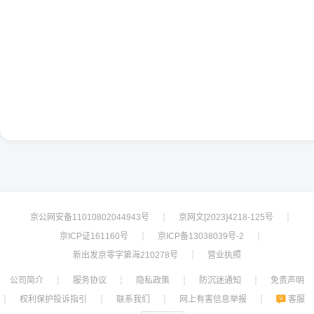
京公网安备11010802044943号
京网文[2023]4218-125号
┊
┊
京ICP证161160号
京ICP备13038039号-2
┊
┊
新出发京零字第海210278号
营业执照
┊
公司简介
服务协议
隐私政策
防沉迷通知
免责声明
┊
┊
┊
┊
权利保护投诉指引
联系我们
网上有害信息举报
客服
┊
┊
┊
┊