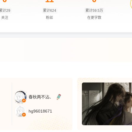
累计29
累计624
累计59.5万
关注
粉丝
在更字数
春秋两不沾、
hg96018671