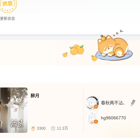
更新状态
醉月
春秋两不沾、
hg96066770
3300
11.3万