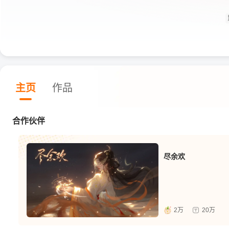
主页
作品
合作伙伴
尽余欢
2万
20万