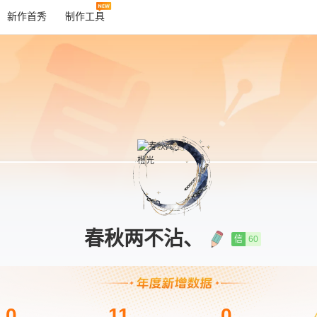
新作首秀
制作工具
春秋两不沾、
信
60
0
11
0