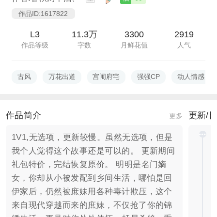
作品ID:1617822
L3
11.3万
3300
2919
作品等级
字数
月鲜花值
人气
古风
万花出道
宫闱府宅
强强CP
动人情感
作品简介
更新/
更多
1V1,无选项，更新较慢。虽然无选项，但是
我个人觉得这个故事还是可以的。 更新期间
礼包特价，完结恢复原价。 明明是名门嫡
女，你却从小被发配到乡间生活，哪怕是回
伊家后，仍然被庶妹用各种毒计欺压，这个
来自现代穿越而来的庶妹，不仅抢了你的锦