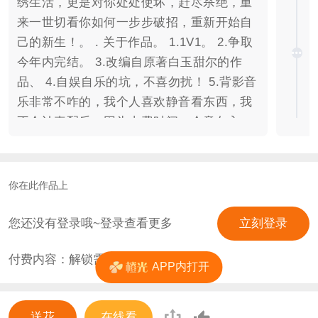
绣生活，更是对你处处使坏，赶尽杀绝，重
来一世切看你如何一步步破招，重新开始自
己的新生！。 . 关于作品。 1.1V1。 2.争取
今年内完结。 3.改编自原著白玉甜尔的作
品、 4.自娱自乐的坑，不喜勿扰！ 5.背影音
乐非常不咋的，我个人喜欢静音看东西，我
不会认真配乐，因为太费时间，介意勿入。
友情出演： 伊仙曼-夏家小柯、 定制字素：
月疏桐、 UI：欣里画-十里东风、 封面：染
霜华-梦似故人、染霜华-梁山、惓思记-三
你在此作品上
咪、癫笑往生-K、 章节图：一页书-行川入
书、姝洛、欣里画-织梦、莳之有萝、叨叨、
您还没有登录哦~登录查看更多
立刻登录
藏余白、奈奈安、沈叨叨、藏余白、 CG：
付费内容：解锁需
20
花
千凤汐、deaspider、阿莲、闲云野鹤-唐玉
APP内打开
竹、六壮士-四角辫、无言书生-苍莲冰刀
君、惓思记-二狗、一页书-鹿衫、甜鱼-艾
送花
在线看