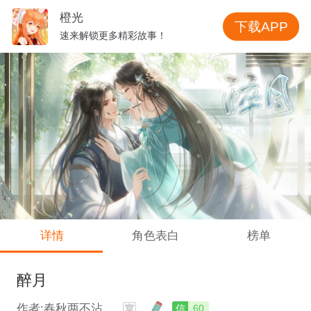
橙光
下载APP
速来解锁更多精彩故事！
详情
角色表白
榜单
醉月
作者:春秋两不沾、
信
60