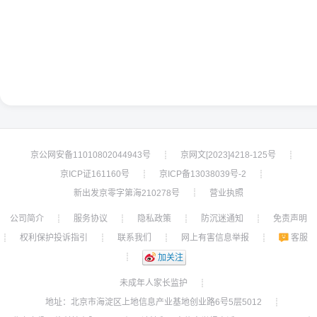
京公网安备11010802044943号
京网文[2023]4218-125号
┊
┊
京ICP证161160号
京ICP备13038039号-2
┊
┊
新出发京零字第海210278号
营业执照
┊
公司简介
服务协议
隐私政策
防沉迷通知
免责声明
┊
┊
┊
┊
权利保护投诉指引
联系我们
网上有害信息举报
客服
┊
┊
┊
┊
┊
加关注
未成年人家长监护
┊
地址：北京市海淀区上地信息产业基地创业路6号5层5012
┊