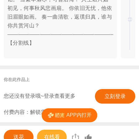
初见，何事秋风悲画扇。 你依旧无忧，他依
旧眉眼如画。 奏一曲清歌，返璞归真，谁与
你共赏河山？
————————————————————————
【分割线】
———————————————————————
【可攻略人物】 腹黑王爷：凤乾； 温柔侯
爷：上官谦； 隐忍太子：慕容烟； 外域王
子：万俟轩； 欢脱医圣：云狂。 哪个是你
你在此作品上
的菜，速来攻略。 【说明】 本作品主线比
较庞大，支线都是围绕主线进行，不同的选
您还没有登录哦~登录查看更多
立刻登录
择，不同的结局。 宁宫大火是重要的转折
付费内容：解锁需
0
花
点，自此之后，五位男主的性格也会发生微
APP内打开
妙变化。 本作品欢迎大家评论吐槽，但是谢
绝广告，一旦发现，立即拉黑。
送花
在线看