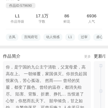
作品ID:579690
L1
17.1万
86
6936
作品等级
字数
鲜花
人气
古风
宫闱府宅
动人情感
L1
过审
虐心催
作品简介
更新/
更多
你，是宁国的九公主宁清歌，父宠母爱，高
高在上。 一朝倾覆，家国俱灭。你担负起国
恨家仇，苦心孤诣。 然而—— 曾经的笑
靥，都变了颜色。曾经的温存，都消失殆
尽。 陷害、背叛、折磨、挣扎... 当恨迷了
心智，你怒而乱天下。 韶华倾负，甘之如
饴。 当繁华落尽，可曾后悔？ 人生若只如