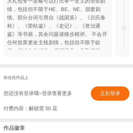
大礼包专一攻略可以打出单一女主的全部剧
情，包括但不限于HE、BE、NE、甜蜜剧
情。部分台词引用自《战国策》、《吕氏春
秋》、《荣枯鉴》、《史记》、《资治通
鉴》等书籍，其余问题请移步精评。 不会开
任何投票更改主线剧情，包括但不限于砍
线、增减女主戏份。保证经典，争取编推。
≮简介≯ 我曾当街受辱，也曾食不果腹。 然
而当我归来时已站上权力巅峰，弹指生杀，
睥睨天下。 我是秦国年轻的王。 山河破
你在此作品上
碎，烽烟四起，内有权臣把持朝政，外有列
强虎视眈眈。咸阳城中风云变幻，七国利益
您还没有登录哦~登录查看更多
立刻登录
纵横交错。 我身处其间困于罗网，做了九
付费内容：解锁需
50
花
年“虚王”。 而后铁腕平叛，震惊山东，揽权
在手，主政于秦。观天下为局，以众生做
子，与命运争胜，用五十载岁月开启秦朝近
作品徽章