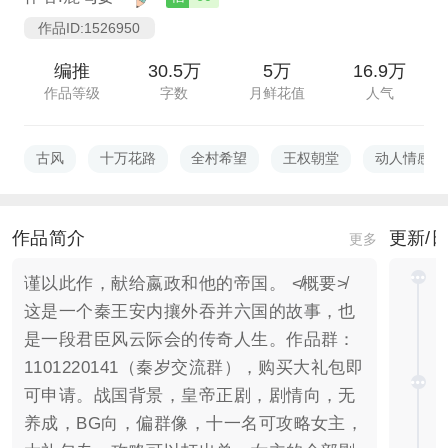
作品ID:1526950
编推
30.5万
5万
16.9万
作品等级
字数
月鲜花值
人气
古风
十万花路
全村希望
王权朝堂
动人情感
作品简介
更新/
更多
谨以此作，献给嬴政和他的帝国。 ≮概要≯
这是一个秦王安内攘外吞并六国的故事，也
是一段君臣风云际会的传奇人生。作品群：
1101220141（秦岁交流群），购买大礼包即
可申请。战国背景，皇帝正剧，剧情向，无
养成，BG向，偏群像，十一名可攻略女主，