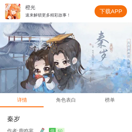
橙光
下载APP
速来解锁更多精彩故事！
详情
角色表白
榜单
秦岁
作者:鹿鸣宴
信
60