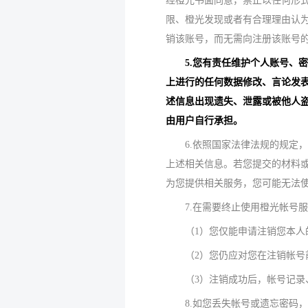
经橙光书面同意，禁止以任何形
限、橙光发现或者有合理理由认
销该账号，而无需向注册该账号
5.您有责任维护个人账号、
上进行的任何数据修改、言论发
述信息出现遗失、泄露或被他人
由用户自行承担。
6.依照国家法律法规的规定
上述相关信息。若您提交的材料
为您提供相关服务，您可能无法
7.在需要终止使用橙光帐号
（1）您仅能申请注销您本人
（2）您仍应对您在注销帐
（3）注销成功后，帐号记录
8.如您丢失帐号或遗忘密码