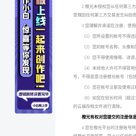
2.橙光未授权您从任何第三
受理因任何第三方交易发生纠纷
3.您理解并承诺在注册、使
（1）您所设置的帐号不得违
（2）您的帐号名称、头像
（3）您不得使用侮辱、诽
（4）未经他人许可不得冒
号，不得恶意注册橙光帐号（包
（5）您在帐号注册及使用
（6）如您在较长时间（超过
的云端存档文件进行清除。
橙光有权对您提交的注册信
4.您在橙光平台的注册账号