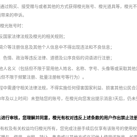
方通过购买、接受赠与或者其他的方式获得橙光账号、橙光道具等，橙光
而带来的申诉。
用橙光账号时：
反国家法律法规及橙光的相关规则；
和简介等注册信息及其他个人信息中不得出现违法和不良信息；
谤、色情、政治等违反法律、道德及公序良俗的词语进行注册；
用他人名义（包括但不限于冒用他人姓名、名称、字号、头像等或采取其他
括但不限于频繁注册、批量注册帐号等行为）。
过程中需遵守相关法律法规，不得实施任何侵害国家利益、损害其他公民合
3年及以上时间）未登陆您的账号，在橙光向您发出提示消息3天后，仍
息进行审核，您理解并同意，橙光有权对违反上述条款的用户作出禁止注册
所有权及有关权益均归橙光所有，您完成注册手续后仅享有该账号的使用