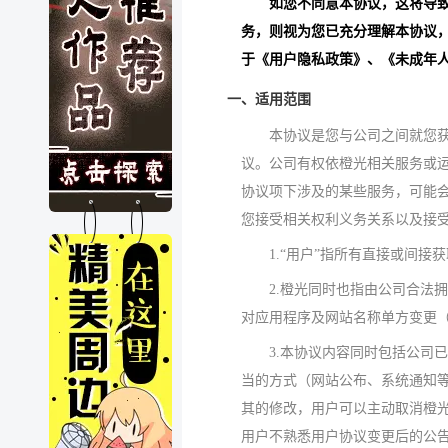
如您不同意本协议，这将导
务，则视为您已充分理解本协议
于《用户隐私政策》、《未成年人
一、适用范围
本协议是您与公司之间就您
议。公司有权依橙光相关服务或
协议项下涉及的某些服务，可能
您接受相关权利义务关系以及接
1.“用户”指所有直接或间
2.橙光同时也指由公司合法拥
对应用程序及网站名称单方变更
3.本协议内容同时包括公司
当的方式（网站公布、系统通知等
其的修改，用户可以主动取消橙
用户不熟悉用户协议变更后的公告