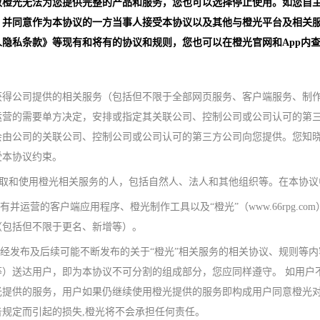
致橙光无法为您提供完整的产品和服务，您也可以选择停止使用。如您自
，并同意作为本协议的一方当事人接受本协议以及其他与橙光平台及相关
隐私条款》等现有和将有的协议和规则，您也可以在橙光官网和App内
获得公司提供的相关服务（包括但不限于全部网页服务、客户端服务、制
运营的需要单方决定，安排或指定其关联公司、控制公司或公司认可的第
会由公司的关联公司、控制公司或公司认可的第三方公司向您提供。您知
受本协议约束。
接获取和使用橙光相关服务的人，包括自然人、法人和其他组织等。在本协议中
有并运营的客户端应用程序、橙光制作工具以及“橙光”（www.66rpg.c
（包括但不限于更名、新增等）。
已经发布及后续可能不断发布的关于“橙光”相关服务的相关协议、规则等
）送达用户，即为本协议不可分割的组成部分，您应同样遵守。 如用户
光提供的服务，用户如果仍继续使用橙光提供的服务即构成用户同意橙光
规定而引起的损失,橙光将不会承担任何责任。