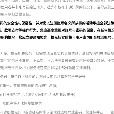
式赠与、借用、出租、转让、售卖或以其他方式许可他人使用该账号。如
为使用者并非账号初始注册人，橙光有权在未通知您的情况下，暂停或终
的用户承担法律责任。
密码的安全性与保密性，并对您以注册账号名义所从事的活动承担全部法
表、款项支付等操作行为。您应高度重视对账号与密码的保密，在任何情
盗用的情况，您应立即通知橙光，橙光核实后将与用户密切配合找回账号
，为使用橙光相关服务，您需要填写真实的身份信息，请您按照相关法律
或提供的信息不准确、不真实、不合法或者橙光有理由怀疑其为错误、不
使用橙光平台及相关服务或在使用过程中部分功能受到限制。
服务时，符合以下条件的，您可以申请注销您的橙光帐号：
的帐号，并依照橙光的流程进行注销；
号前且使用橙光平台服务期间的行为承担相应责任；
、功能等将无法恢复或提供。
，可遵照橙光的申诉途径及时申诉请求找回帐号或密码。您理解并认可，