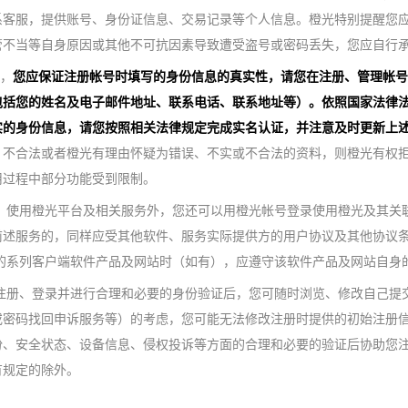
系客服，提供账号、身份证信息、交易记录等个人信息。橙光特别提醒您
管不当等自身原因或其他不可抗因素导致遭受盗号或密码丢失，您应自行
时，
您应保证注册帐号时填写的身份信息的真实性，请您在注册、管理帐号
包括您的姓名及电子邮件地址、联系电话、联系地址等）。依照国家法律
实的身份信息，请您按照相关法律规定完成实名认证，并注意及时更新上
、不合法或者橙光有理由怀疑为错误、不实或不合法的资料，则橙光有权
用过程中部分功能受到限制。
录、使用橙光平台及相关服务外，您还可以用橙光帐号登录使用橙光及其关
前述服务的，同样应受其他软件、服务实际提供方的用户协议及其他协议
营的系列客户端软件产品及网站时（如有），应遵守该软件产品及网站自身
号注册、登录并进行合理和必要的身份验证后，您可随时浏览、修改自己提
或密码找回申诉服务等）的考虑，您可能无法修改注册时提供的初始注册
份、安全状态、设备信息、侵权投诉等方面的合理和必要的验证后协助您
有规定的除外。