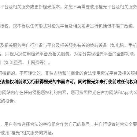
光平台及相关服务或更新橙光版本，如您不再需要使用橙光平台及相关服
面授权，您不得以任何形式对橙光平台及相关服务进行包括但不限于改编
台及相关服务需自行准备与平台及相关服务有关的终端设备（如电脑、手
站，即视为您使用橙光平台及相关服务。为充分实现橙光平台的全部功能
用（如流量费、上网费等）。
、可撤销的、不可转让的、非独占地和非商业的合法使用橙光平台及相关服
使该些权利前须另行获得橙光的书面许可，同时橙光如未行使前述任何权
官方网站内存在任何侵犯您权利的内容，您可按照橙光在官方网站和App内
您的投诉。
道，用户有权选择合法的字符组合作为自己的账号，并自行设置符合安全
使用“橙光”相关服务的凭证。