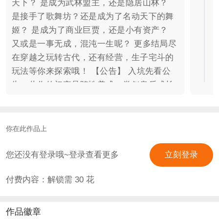
天下？ 是成为武林盟主，还是隐居山林？
是接手了歌舞坊？还是成为了名动天下的舞
姬？ 是成为了商业巨贾，还是小有资产？
又或是一事无成，混沌一生呢？ 更多结局尽
在穿越之玩转古代，还有经营，生子宅斗的
玩法等你来探索哦！ 【公告】 入坑先看公
告，此作的初衷是随性养成，类似皇后成长
计划那种的，不是常规的设定任务目标（比
如达不到就退出作品），关乎声望的剧情并
不是一定要去完成，遇到重大性分支会提示
你在此作品上
数值，自行选择要不要达成。事件结局攻略
已出，可在属性面板进行查看，参考一下玩
您还没有登录哦~登录查看更多
立刻登录
起来会更加简单一点哦，大礼包可以过关，
付费内容：解锁需
30
花
50花即可轻松打出完美结局，可能也不需
要。 江湖线已完结，加群可无偿体验该线。
纯养成+踩地图剧情、奇遇事件，为早期渣
作品徽章