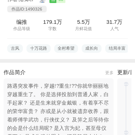
作品ID:1490326
编推
179.1万
5.5万
31.7万
作品等级
字数
月鲜花值
人气
古风
十万花路
全村希望
成长向
结局丰富
作品简介
更新/
更多
路遇突发事件，穿越!?重生!??你就华丽丽地
穿越重生了。 你是选择投胎到普通人家，白
手起家？ 还是生来就穿金戴银，有着享不尽
的荣华富贵？ 亦或是从小就被遗弃收养，跟
着师傅学武功，行侠仗义？ 及笄之后等待你
的会是什么结局呢? 是入宫为妃，甚至母仪