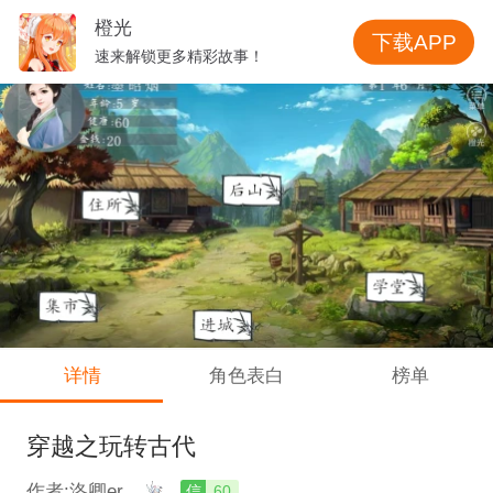
橙光
下载APP
速来解锁更多精彩故事！
详情
角色表白
榜单
穿越之玩转古代
作者:洛卿er
信
60