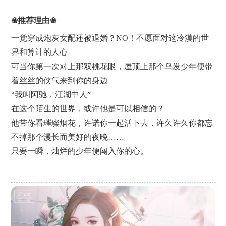
❀推荐理由❀
一觉穿成炮灰女配还被退婚？NO！不愿面对这冷漠的世
界和算计的人心
可当你第一次对上那双桃花眼，屋顶上那个乌发少年便带
着丝丝的侠气来到你的身边
“我叫阿驰，江湖中人”
在这个陌生的世界，或许他是可以相信的？
他带你看璀璨烟花，许诺你一起活下去，许久许久你都忘
不掉那个漫长而美好的夜晚……
只要一瞬，灿烂的少年便闯入你的心。