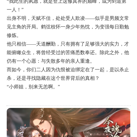
“我此生的夙愿，就是登上这修真界的巅峰，成为剑道第
一人！”
出身不明，天赋不佳，处处受人欺凌——似乎是男频文常
见主角的开局。鹤弦枝怀一身少年热忱，为变强每日勤勉
修炼。
他只相信——天道酬勤，只有拥有了足够强大的实力，才
能俯瞰众生，将曾经受过的苦痛悉数奉还。除此之外，他
仍有一个心愿：与失散多年的亲人重逢。
而如今，你们二人因为仇恨被迫绑定在了一起，是以杀止
杀，还是寻找隐藏在这个世界背后的真相？
“小师姐，别来无恙啊。”