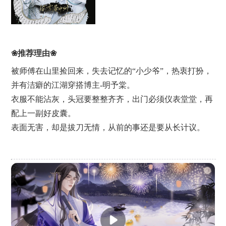
❀推荐理由❀
被师傅在山里捡回来，失去记忆的“小少爷”，热衷打扮，
并有洁癖的江湖穿搭博主-明予棠。
衣服不能沾灰，头冠要整整齐齐，出门必须仪表堂堂，再
配上一副好皮囊。
表面无害，却是拔刀无情，从前的事还是要从长计议。