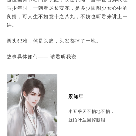
马少年时，一朝看尽长安花，是多少闺阁少女心中的
良婿，可人生不如意十之八九，不妨也听君来讲上一
讲。
两头犯难，煞是头痛，头发都掉了一地。
故事具体如何—— 请君听我说
景知年
小五爷天不怕地不怕，
就怕叶兰因掉眼泪