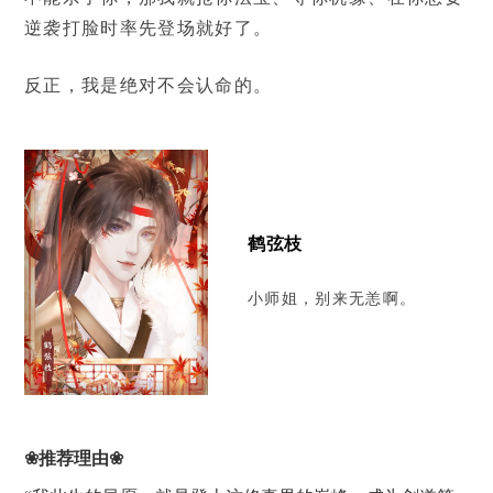
逆袭打脸时率先登场就好了。
反正，我是绝对不会认命的。
鹤弦枝
小师姐，别来无恙啊。
❀推荐理由❀