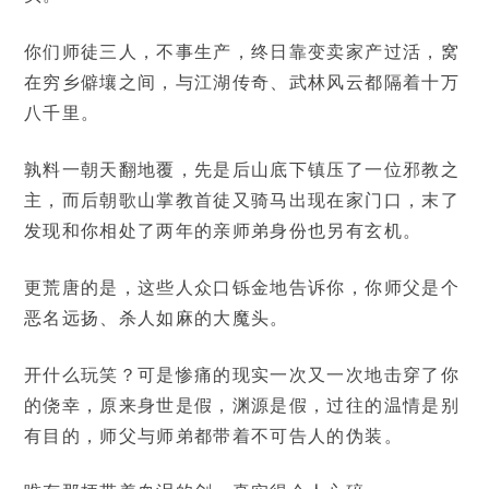
你们师徒三人，不事生产，终日靠变卖家产过活，窝
在穷乡僻壤之间，与江湖传奇、武林风云都隔着十万
八千里。
孰料一朝天翻地覆，先是后山底下镇压了一位邪教之
主，而后朝歌山掌教首徒又骑马出现在家门口，末了
发现和你相处了两年的亲师弟身份也另有玄机。
更荒唐的是，这些人众口铄金地告诉你，你师父是个
恶名远扬、杀人如麻的大魔头。
开什么玩笑？可是惨痛的现实一次又一次地击穿了你
的侥幸，原来身世是假，渊源是假，过往的温情是别
有目的，师父与师弟都带着不可告人的伪装。