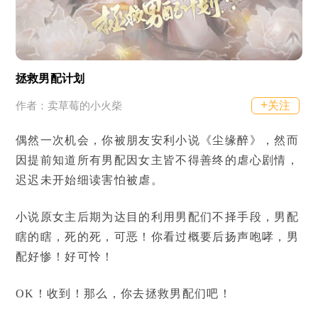
拯救男配计划
+
关注
作者：卖草莓的小火柴
偶然一次机会，你被朋友安利小说《尘缘醉》，然而
因提前知道所有男配因女主皆不得善终的虐心剧情，
迟迟未开始细读害怕被虐。
小说原女主后期为达目的利用男配们不择手段，男配
瞎的瞎，死的死，可恶！你看过概要后扬声咆哮，男
配好惨！好可怜！
OK！收到！那么，你去拯救男配们吧！