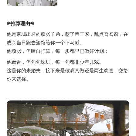
❀推荐理由❀
他是京城出名的顽劣子弟，惹了帝王家，乱点鸳鸯谱，在
成亲当日跑去酒馆给你一个下马威。
他顽劣，但暗自打算，每一步都早已做好计划；
他毒舌，但句句珠玑，每一句都非少年儿戏。
这是你的未婚夫，接下来是假戏真做还是两生欢喜，交给
你来选择。