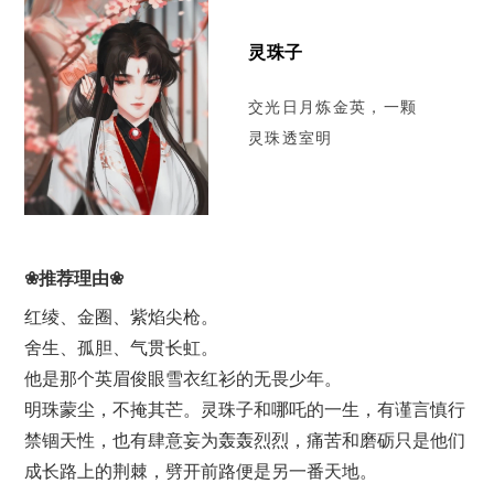
灵珠子
交光日月炼金英，一颗
灵珠透室明
❀推荐理由❀
红绫、金圈、紫焰尖枪。
舍生、孤胆、气贯长虹。
他是那个英眉俊眼雪衣红衫的无畏少年。
明珠蒙尘，不掩其芒。灵珠子和哪吒的一生，有谨言慎行
禁锢天性，也有肆意妄为轰轰烈烈，痛苦和磨砺只是他们
成长路上的荆棘，劈开前路便是另一番天地。