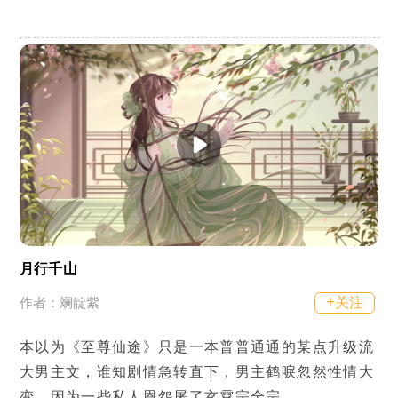
月行千山
+
关注
作者：斓靛紫
本以为《至尊仙途》只是一本普普通通的某点升级流
大男主文，谁知剧情急转直下，男主鹤唳忽然性情大
变，因为一些私人恩怨屠了玄霄宗全宗。