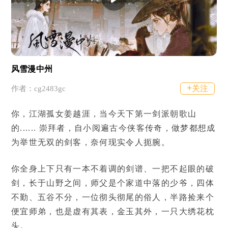
风雪漫中州
+
关注
作者：cg2483gc
你，江湖孤女姜越涯，当今天下第一剑派朝歌山
的...... 崇拜者，自小阅遍古今侠客传奇，做梦都想成
为举世无双的剑客，奈何现实令人扼腕。
你全身上下只有一本不着调的剑谱、一把不起眼的破
剑，长于山野之间，师父是个家道中落的少爷，四体
不勤、五谷不分，一位彻头彻尾的俗人，半路捡来个
便宜师弟，也是虚有其表，金玉其外，一只大绣花枕
头。