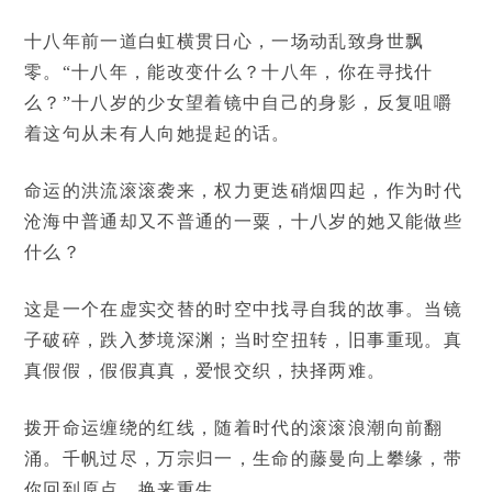
十八年前一道白虹横贯日心，一场动乱致身世飘
零。“十八年，能改变什么？十八年，你在寻找什
么？”十八岁的少女望着镜中自己的身影，反复咀嚼
着这句从未有人向她提起的话。
命运的洪流滚滚袭来，权力更迭硝烟四起，作为时代
沧海中普通却又不普通的一粟，十八岁的她又能做些
什么？
这是一个在虚实交替的时空中找寻自我的故事。当镜
子破碎，跌入梦境深渊；当时空扭转，旧事重现。真
真假假，假假真真，爱恨交织，抉择两难。
拨开命运缠绕的红线，随着时代的滚滚浪潮向前翻
涌。千帆过尽，万宗归一，生命的藤曼向上攀缘，带
你回到原点，换来重生。