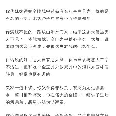
你代妹妹远嫁金陵城中赫赫有名的皇商景家，嫁的是
有名的不学无术纨绔子弟景家小五爷景知年。
你满腹不愿的一路跋山涉水而来，结果这厮大婚当天
人不见了。本就知嫁进高门之中糟心事会一大堆，谁
能想到这亲还没成，先被这夫君气的七窍生烟。
俗话说的好，恶人自有恶人磨，你虽自认与恶人二字
不沾边，但和这个金玉其外败絮其中的混账东西斗智
斗勇，好像也挺有趣的。
夫家一边不讲，你父亲得罪权贵，被贬为定远县县
令，整日郁郁寡欢，你在偌大的金陵中，结识了皇后
的亲弟弟，想尽办法为父翻案。
这位国舅爷名曰萧长随，长随长随，当年也曾鲜衣怒