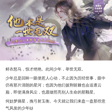
鲜衣怒马，
惊才绝艳。
此间少年，举世无双。
少年总是回眸一眼便惹人心动，不止因为历
经世事，眼中
仍有那片清朗的星河；也因为他们披荆斩棘也会
追逐云
巅，
即使满身风尘，也愿做照亮别人生命的那颗星。
何妨梦摘星，
挽弓射玉衡。今天就
让我们
来盘一盘那些意
气风发的少年
🙌