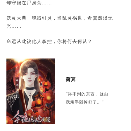
却守候在尸身旁……
妖灵大典，魂器引灵，当乱灵祸世，希翼黯淡无
光……
命运从此被他人掌控，你将何去何从？
萧冥
“得不到的东西，就由
我亲手毁掉好了。”