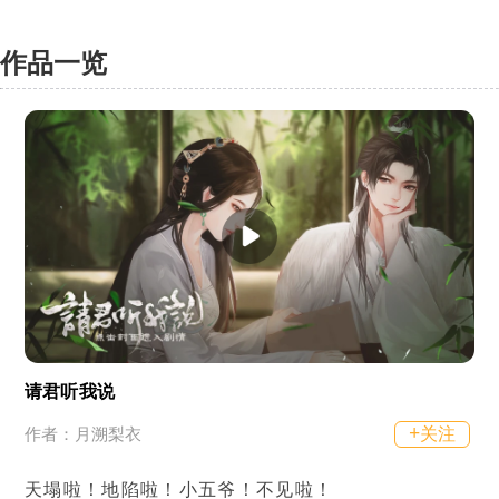
作品一览
请君听我说
+
关注
作者：月溯梨衣
天塌啦！地陷啦！小五爷！不见啦！