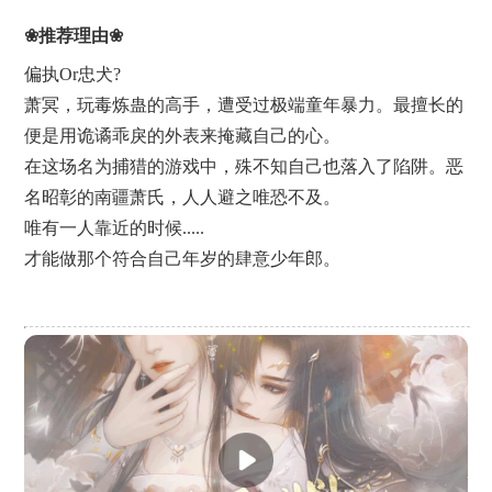
❀推荐理由❀
偏执Or忠犬?
萧冥，玩毒炼蛊的高手，遭受过极端童年暴力。最擅长的
便是用诡谲乖戾的外表来掩藏自己的心。
在这场名为捕猎的游戏中，殊不知自己也落入了陷阱。恶
名昭彰的南疆萧氏，人人避之唯恐不及。
唯有一人靠近的时候.....
才能做那个符合自己年岁的肆意少年郎。