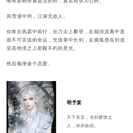
唯有那柄带着血泪的剑，真实得令人心碎。
风雪漫中州，江湖无故人。
你将在风霜中前行，在刀尖上攀登，在颠沛流离中直
面不可言说的命运，凭借掌中长剑，去摘孤悬在剑道
至高绝境之上那颗不朽的星光。
然后顺便谈个恋爱。
明予棠
天下至宝，当归爱惜之
人，你亦如此。