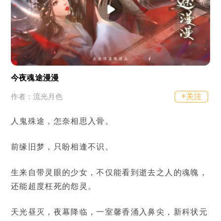
今夜魂途漫漫
+
关注
作者：流光月色
人鬼殊途，怎奈相思入骨。
前缘旧梦，只盼相逢不识。
生来自带灵眼的少女，不仅能看到逝去之人的魂魄，
还能超度枉死的怨灵。
天光昼灭，夜幕降临，一室馨香涌入鼻尖，新科状元