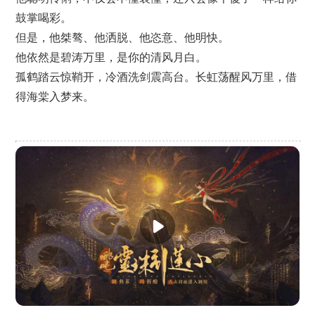
鼓掌喝彩。
但是，他桀骜、他洒脱、他恣意、他明快。
他依然是碧涛万里，是你的清风月白。
孤鹤踏云惊鞘开，冷酒洗剑震高台。长虹荡醒风万里，借
得海棠入梦来。