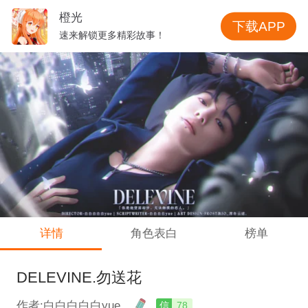
橙光
下载APP
速来解锁更多精彩故事！
详情
角色表白
榜单
DELEVINE.勿送花
作者:白白白白白yue
信
78