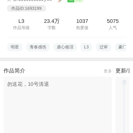
作品ID:1693199
L3
23.4万
1037
5075
作品等级
字数
热爱值
人气
明星
青春感伤
虐心催泪
L3
过审
豪门世
作品简介
更新/
更多
勿送花，10号清退