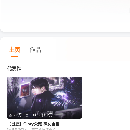
主页
作品
代表作
7.3万
193
8.2万
【日更】Glory荣耀.神女垂世