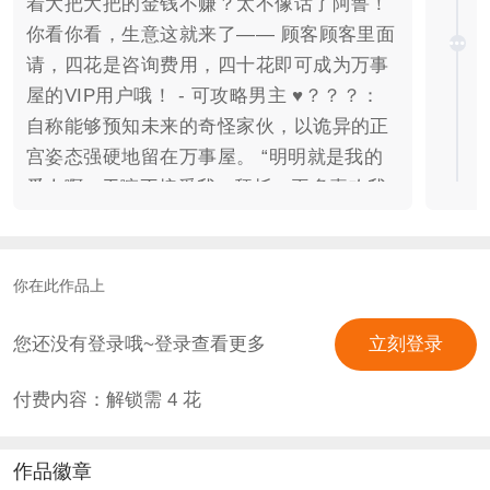
着大把大把的金钱不赚？太不像话了阿鲁！
你看你看，生意这就来了—— 顾客顾客里面
请，四花是咨询费用，四十花即可成为万事
屋的VIP用户哦！ - 可攻略男主 ♥？？？：
自称能够预知未来的奇怪家伙，以诡异的正
宫姿态强硬地留在万事屋。 “明明就是我的
爱人啊...干嘛不接受我...拜托，再多喜欢我
一些，一点点也可以！” ♥？？？： 热血可
爱style的青年，温和可爱的狗狗模样下，内
核竟然是占有欲超高的S（？）。 “今天天气
你在此作品上
超——好的！所以，一整天都只和我在一起
吧，好不好？” ♥？？？： 对大部分事务兴
您还没有登录哦~登录查看更多
立刻登录
趣缺缺，破案效率却高得惊人。日常最大的
付费内容：解锁需
4
花
兴趣似乎都献给了辣白菜炒年糕。 “我说，
你总是一个人吃晚饭吧？不如把配偶栏的名
字，提前填成我的。” “警察的职业背景，在
作品徽章