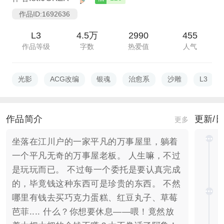
作品ID:1692636
L3
4.5万
2990
455
作品等级
字数
热爱值
人气
光影
ACG改编
银魂
治愈系
沙雕
L3
作品简介
更新/
更多
坐落在江川户的一家平凡的万事屋里，躺着
一个平凡无奇的万事屋老板。 人生嘛，不过
是玩玩而已。 不过每一个委托是要认真完成
的，毕竟钱这种东西可是珍贵的东西。 不然
哪里有钱去买巧克力蛋糕、红豆丸子、草莓
芭菲.... 什么？你想要休息——喂！竟然放