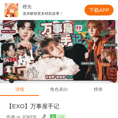
橙光
下载APP
速来解锁更多精彩故事！
详情
角色表白
榜单
【EXO】万事屋手记
作者:st.JOKER
信
120