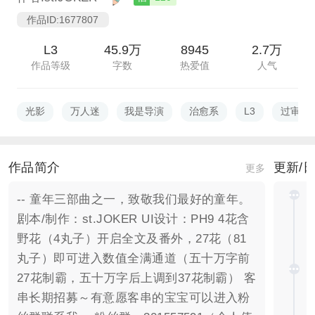
作品ID:1677807
L3
45.9万
8945
2.7万
作品等级
字数
热爱值
人气
光影
万人迷
我是导演
治愈系
L3
过审
作品简介
更新/
更多
-- 童年三部曲之一，致敬我们最好的童年。
剧本/制作：st.JOKER UI设计：PH9 4花含
野花（4丸子）开启全文及番外，27花（81
丸子）即可进入数值全满通道（五十万字前
27花制霸，五十万字后上调到37花制霸） 客
串长期招募～有意愿客串的宝宝可以进入粉