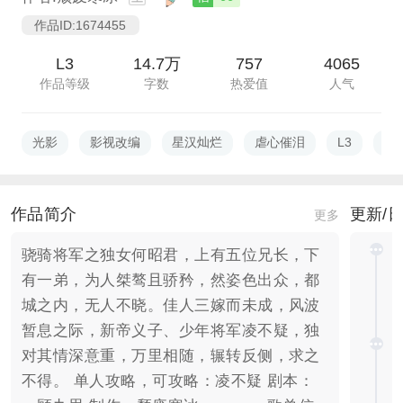
作品ID:1674455
L3
14.7万
757
4065
作品等级
字数
热爱值
人气
光影
影视改编
星汉灿烂
虐心催泪
L3
过
作品简介
更新/
更多
骁骑将军之独女何昭君，上有五位兄长，下
有一弟，为人桀骜且骄矜，然姿色出众，都
城之内，无人不晓。佳人三嫁而未成，风波
暂息之际，新帝义子、少年将军凌不疑，独
对其情深意重，万里相随，辗转反侧，求之
不得。 单人攻略，可攻略：凌不疑 剧本：