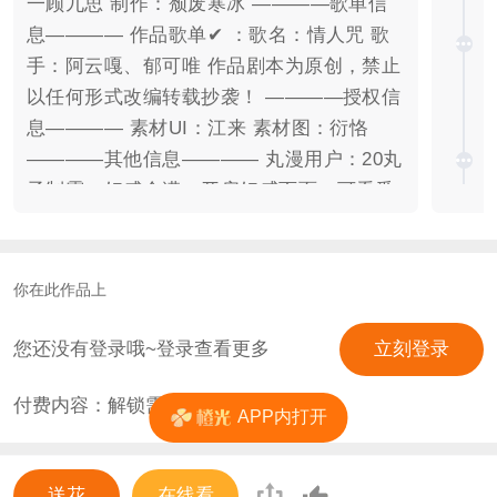
一顾九思 制作：颓废寒冰 ————歌单信
息———— 作品歌单✔ ：歌名：情人咒 歌
手：阿云嘎、郁可唯 作品剧本为原创，禁止
以任何形式改编转载抄袭！ ————授权信
息———— 素材UI：江来 素材图：衍恪
————其他信息———— 丸漫用户：20丸
子制霸，好感全满，开启好感页面，可看番
外，隐藏剧情。 12丸子可开启主线剧情，好
感自刷，无法开启好感页面，不含番外，隐
藏剧情 鲜花通道12丸子开启
你在此作品上
您还没有登录哦~登录查看更多
立刻登录
付费内容：解锁需
4
花
APP内打开
送花
在线看