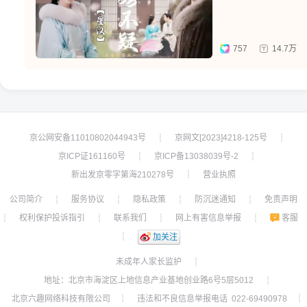
757
14.7万
京公网安备11010802044943号
京网文[2023]4218-125号
┊
┊
京ICP证161160号
京ICP备13038039号-2
┊
┊
新出发京零字第海210278号
营业执照
┊
公司简介
服务协议
隐私政策
防沉迷通知
免责声明
┊
┊
┊
┊
权利保护投诉指引
联系我们
网上有害信息举报
客服
┊
┊
┊
┊
┊
加关注
未成年人家长监护
┊
地址：北京市海淀区上地信息产业基地创业路6号5层5012
┊
北京六趣网络科技有限公司
违法和不良信息举报电话 022-69490978
┊
┊