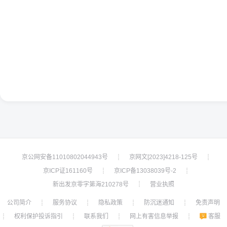
京公网安备11010802044943号
京网文[2023]4218-125号
┊
┊
京ICP证161160号
京ICP备13038039号-2
┊
┊
新出发京零字第海210278号
营业执照
┊
公司简介
服务协议
隐私政策
防沉迷通知
免责声明
┊
┊
┊
┊
权利保护投诉指引
联系我们
网上有害信息举报
客服
┊
┊
┊
┊