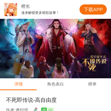
橙光
下载APP
速来解锁更多精彩故事！
详情
角色表白
榜单
不死即传说-高自由度
作者:虞织瑶
信
60