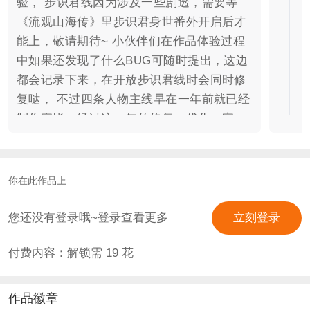
验， 步识君线因为涉及一些剧透，需要等
《流观山海传》里步识君身世番外开启后才
能上，敬请期待~ 小伙伴们在作品体验过程
中如果还发现了什么BUG可随时提出，这边
都会记录下来，在开放步识君线时会同时修
复哒， 不过四条人物主线早在一年前就已经
制作完毕，经过这一年的修复，优化，完
善，应该已经没啥问题啦，大家可以放心食
用~ 生存作品，主打玩法，非剧情向，非养
成向。 ———— 妖界BOSS逆天行把安史之
你在此作品上
乱的时间轴提前了10年，打破了历史进程，
导致三界大乱，生灵涂炭一片狼藉，各路神
您还没有登录哦~登录查看更多
立刻登录
魔纷纷战死，所有结界濒临崩塌，蓬莱仙境
付费内容：解锁需
19
花
主人陆压与妖界大圣牛魔王合力支起一个临
时通道，将你送入一个未知的混沌世界。 面
对支离破碎的修仙世界，你——又能存活几
作品徽章