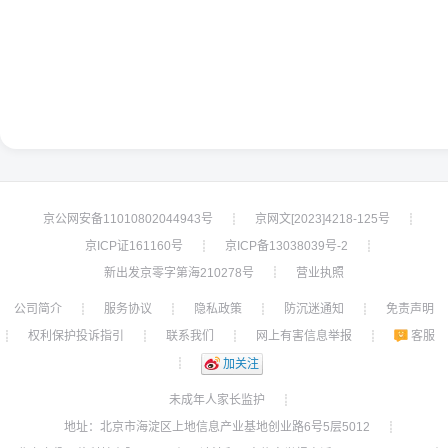
京公网安备11010802044943号
京网文[2023]4218-125号
┊
┊
京ICP证161160号
京ICP备13038039号-2
┊
┊
新出发京零字第海210278号
营业执照
┊
公司简介
服务协议
隐私政策
防沉迷通知
免责声明
┊
┊
┊
┊
权利保护投诉指引
联系我们
网上有害信息举报
客服
┊
┊
┊
┊
┊
加关注
未成年人家长监护
┊
地址：北京市海淀区上地信息产业基地创业路6号5层5012
┊