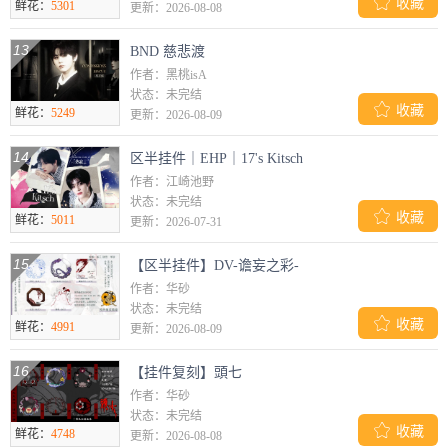

收藏
鲜花：
5301
更新：2026-08-08
13
BND 慈悲渡
作者：黑桃isA
状态：未完结

收藏
鲜花：
5249
更新：2026-08-09
14
区半挂件｜EHP｜17's Kitsch
作者：江崎池野
状态：未完结

收藏
鲜花：
5011
更新：2026-07-31
15
【区半挂件】DV-谵妄之彩-
作者：华砂
状态：未完结

收藏
鲜花：
4991
更新：2026-08-09
16
【挂件复刻】頭七
作者：华砂
状态：未完结

收藏
鲜花：
4748
更新：2026-08-08