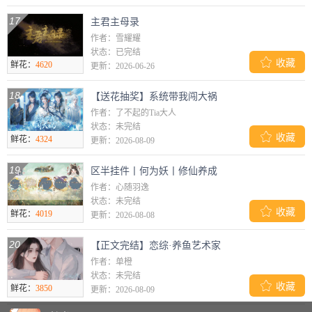
17
主君主母录
作者：雪耀耀
状态：已完结

收藏
鲜花：
4620
更新：2026-06-26
18
【送花抽奖】系统带我闯大祸
作者：了不起的Tia大人
状态：未完结

收藏
鲜花：
4324
更新：2026-08-09
19
区半挂件丨何为妖丨修仙养成
作者：心随羽逸
状态：未完结

收藏
鲜花：
4019
更新：2026-08-08
20
【正文完结】恋综·养鱼艺术家
作者：单橙
状态：未完结

收藏
鲜花：
3850
更新：2026-08-09