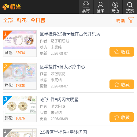




素材
登录
充值
搜索

全部
-
鲜花
-
今日榜
筛选
1
区半挂件2.5折❤我在古代开乐坊
作者：茄子萌萌哒
状态：未完结

收藏
鲜花：
37934
更新：2026-08-07
2
区半挂件♥阔太水疗中心
作者：吹散桃花
状态：未完结

收藏
鲜花：
17838
更新：2026-08-07
3
5折挂件♥闪闪大明星
作者：喵太阳呀
状态：未完结

收藏
鲜花：
16876
更新：2026-08-09
4
2.5折区半挂件⭐星途闪闪