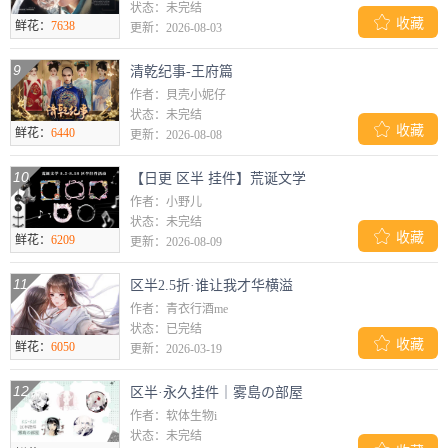
状态：未完结

收藏
鲜花：
7638
更新：2026-08-03
9
清乾纪事-王府篇
作者：貝壳小妮仔
状态：未完结

收藏
鲜花：
6440
更新：2026-08-08
10
【日更 区半 挂件】荒诞文学
作者：小野儿
状态：未完结

收藏
鲜花：
6209
更新：2026-08-09
11
区半2.5折·谁让我才华横溢
作者：青衣行酒me
状态：已完结

收藏
鲜花：
6050
更新：2026-03-19
12
区半·永久挂件｜雾島の部屋
作者：软体生物i
状态：未完结