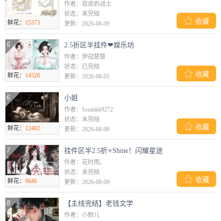
作者：双皮奶战士
状态：未完结

收藏
鲜花：
15373
更新：2026-08-09
5
2.5折区半挂件❤娱乐坊
作者：伊冠楚楚
状态：已完结

收藏
鲜花：
14520
更新：2026-08-05
6
小姐
作者：Ssuinkk9272
状态：未完结

收藏
鲜花：
12402
更新：2026-08-08
7
挂件区半2.5折⭐Shine！闪耀星途
作者：花时雨。
状态：未完结

收藏
鲜花：
9646
更新：2026-08-09
8
【主线完结】老钱文学
作者：小野儿