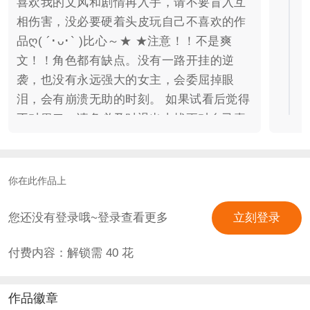
喜欢我的文风和剧情再入手，请不要盲入互
相伤害，没必要硬着头皮玩自己不喜欢的作
品ღ( ´･ᴗ･` )比心～★ ★注意！！不是爽
文！！角色都有缺点。没有一路开挂的逆
袭，也没有永远强大的女主，会委屈掉眼
泪，会有崩溃无助的时刻。 如果试看后觉得
不对胃口，请务必及时退出去找更对自己喜
好的作品。★ --------------- 题材关键词：宗
教，群像，大逃杀，悬疑，探索。 顺承《悉
听神的指引》黑化线结局世界观，是上一部
你在此作品上
两年后的故事。全新男女主，没看过也不影
响体验么么叽~ 目前哥哥线、刻命线、小白
您还没有登录哦~登录查看更多
立刻登录
线已完结，救赎线更新中。 ---百万花福利--
付费内容：解锁需
40
花
- 在菜单兑换码处输入520999，可获得1万金
币+20兑换券+念念4套特殊服装，520制霸玩
家可额外解锁错过的2套生日服装（可在个
作品徽章