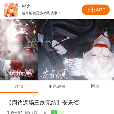
橙光
下载APP
速来解锁更多精彩故事！
详情
角色表白
榜单
【周边返场三线完结】安乐颂
作者:清如城山露
信
90