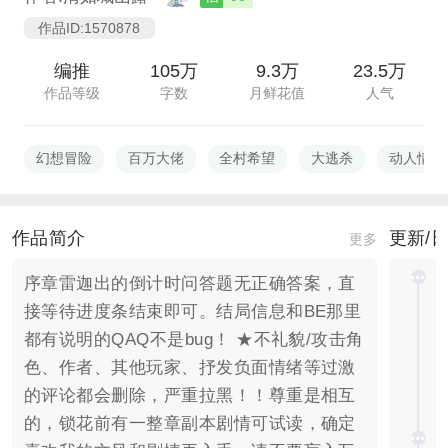
作品ID:1570878
编推
105万
9.3万
23.5万
作品等级
字数
月鲜花值
人气
幻想冒险
百万大佬
全村希望
大逃杀
动人情感
作品简介
更新/
更多
序章雷迦出的倒计时问答题无正确答案，直
接等待进度条结束即可。结局信息和BE那里
都有说明的QAQ不是bug！ ★不礼貌/攻击角
色、作者、其他玩家、抒发负面情绪等过激
的评论都会删除，严重拉黑！！尊重是相互
的，锁花前有一整章副本剧情可试读，确定