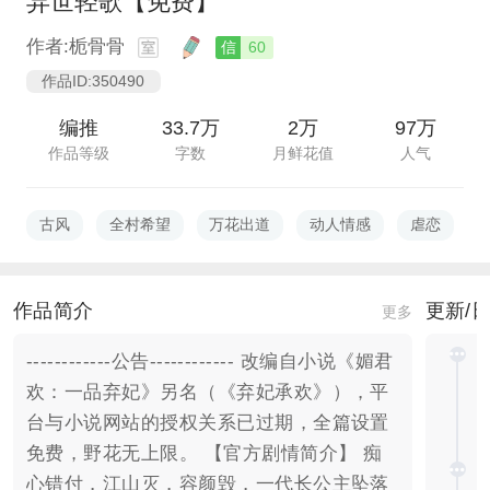
异世轻歌【免费】
作者:栀骨骨
信
60
作品ID:350490
编推
33.7万
2万
97万
作品等级
字数
月鲜花值
人气
古风
全村希望
万花出道
动人情感
虐恋
作品简介
更新/
更多
------------公告------------ 改编自小说《媚君
欢：一品弃妃》另名（《弃妃承欢》），平
台与小说网站的授权关系已过期，全篇设置
免费，野花无上限。 【官方剧情简介】 痴
心错付，江山灭，容颜毁，一代长公主坠落