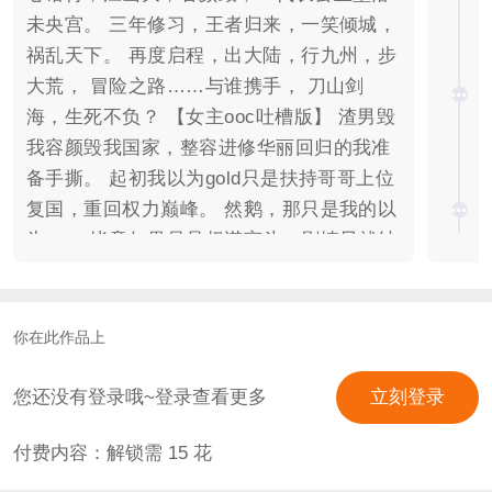
未央宫。 三年修习，王者归来，一笑倾城，
祸乱天下。 再度启程，出大陆，行九州，步
大荒， 冒险之路……与谁携手， 刀山剑
海，生死不负？ 【女主ooc吐槽版】 渣男毁
我容颜毁我国家，整容进修华丽回归的我准
备手撕。 起初我以为gold只是扶持哥哥上位
复国，重回权力巅峰。 然鹅，那只是我的以
为…… 毕竟如果只是权谋宫斗，剧情早就结
束了好吗？ 真相渐浮水面，我不得不开启了
升级打怪的金手指后半生—— 据说我比哪吒
还强悍，人家怀胎三年，我却被怀了整整三
你在此作品上
百年！ 母亲各种牛*轰轰，一众小跟班追随
上刀山下火海，我羡慕了。 所以，为了整明
您还没有登录哦~登录查看更多
立刻登录
我也是个女强，为了找到亲妈， 我带着我的
付费内容：解锁需
15
花
一众后宫冒险出发…… 【关于男主线】 请
从最开始最开始选择好阵营，目前剧情主线