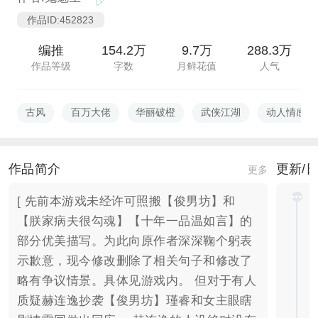
作品ID:452823
编推
154.2万
9.7万
288.3万
作品等级
字数
月鲜花值
人气
古风
百万大佬
华丽破橙
武侠江湖
动人情感
作品简介
更新/
更多
[ 先前本游戏未经许可照搬【俊男坊】和
【朕家病夫很勾魂】【十年一品温如言】的
部分优美描写。为此向原作者深深鞠个躬表
示歉意，现今修改删除了相关句子和修改了
略有争议情景。具体见游戏内。 但对于有人
质疑赫连逸抄袭【俊男坊】瑾睿和女主眼瞎