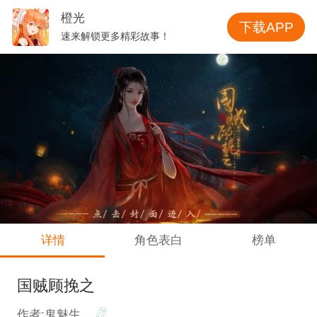
橙光
下载APP
速来解锁更多精彩故事！
详情
角色表白
榜单
国贼顾挽之
作者:鬼魅生