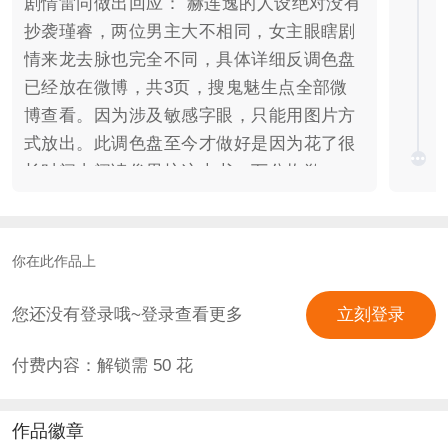
剧情雷同做出回应： 赫连逸的人设绝对没有
抄袭瑾睿，两位男主大不相同，女主眼瞎剧
情来龙去脉也完全不同，具体详细反调色盘
已经放在微博，共3页，搜鬼魅生点全部微
博查看。因为涉及敏感字眼，只能用图片方
式放出。此调色盘至今才做好是因为花了很
长时间去阅读俊男坊这本书，万分抱歉。
【调色盘均是国贼修正前的剧情对比】 2020
年5月27日 修正，如有异议可按最新版提交
责编由责编。] 以下是修正前公告： 本游戏
你在此作品上
会进行一次修正，删除非法违规描写，修改
后确保内容纯净，不再擅自引用不属于自己
您还没有登录哦~登录查看更多
立刻登录
的描写词汇等，感谢大家的监督。基本上涉
付费内容：解锁需
50
花
及优美非法词汇都在赫连线章节，其他线不
影响。赫连线会简化部分冗长的描写。 此
外，简介很久以前做过一次修改，删除了十
作品徽章