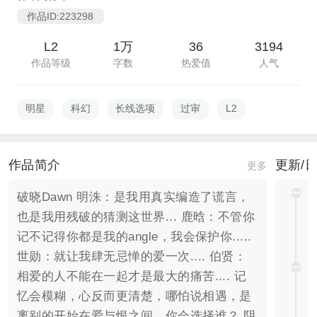
作品ID:223298
L2
1万
36
3194
作品等级
字数
热爱值
人气
明星
科幻
长线选项
过审
L2
作品简介
更新/
更多
破晓Dawn 明洙：是我用真实编造了谎言，
也是我用残破的猜测这世界... 鹿晗：不管你
记不记得你都是我的angle，我会保护你.....
世勋：就让我肆无忌惮的爱一次.... 伯贤：
相爱的人不能在一起才是最大的痛苦.... 记
忆会模糊，心反而更清楚，哪怕说相遇，是
离别的开始在爱与恨之间，你会选择谁？ 阴