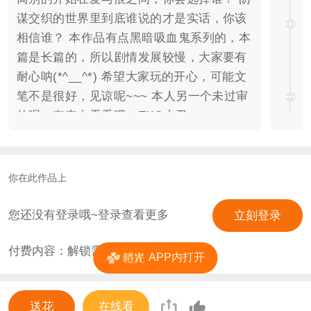
谋交织的世界里到底谁说的才是实话，你该
相信谁？ 本作品有点黑暗吸血鬼系列的，本
篇是长篇的，所以剧情发展较慢，大家要有
耐心呐(*^__^*) 希望大家玩的开心，可能文
笔不是很好，见谅呢~~~ 本人另一个未过审
的呢，有空去看看吧，EXO小丑
https://www.66rpg.com/game/200398
你在此作品上
您还没有登录哦~登录查看更多
立刻登录
付费内容：解锁需
4
花
APP内打开
送花
在线看