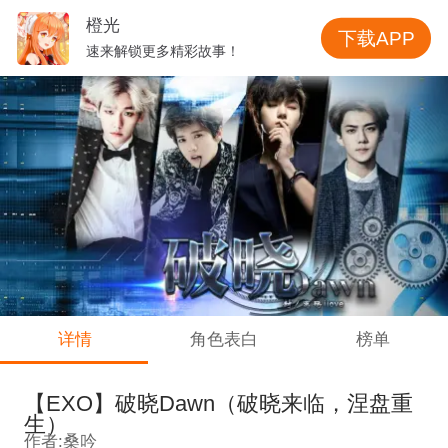
橙光
下载APP
速来解锁更多精彩故事！
详情
角色表白
榜单
【EXO】破晓Dawn（破晓来临，涅盘重
生）
作者:桑吟