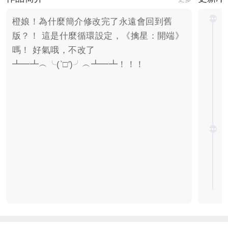
橙娘！為什麼簡介修改完了永遠會回到舊
版？！ 這是什麼循環設定，《擒星：開端》
嗎！ 好氣哦，不改了
┻━┻︵╰(‵□′)╯︵┻━┻！！！