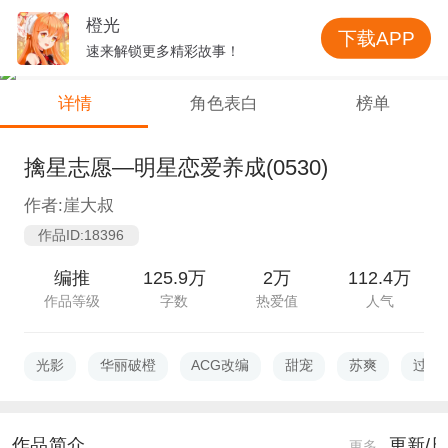
橙光
下载APP
速来解锁更多精彩故事！
详情
角色表白
榜单
擒星志愿—明星恋爱养成(0530)
作者:崖大叔
作品ID:18396
编推
125.9万
2万
112.4万
作品等级
字数
热爱值
人气
光影
华丽破橙
ACG改编
甜宠
苏爽
过审
作品简介
更新/
更多