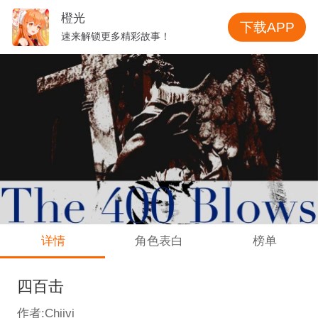
橙光
下载APP
速来解锁更多精彩故事！
详情
角色表白
榜单
四百击
作者:Chiivi