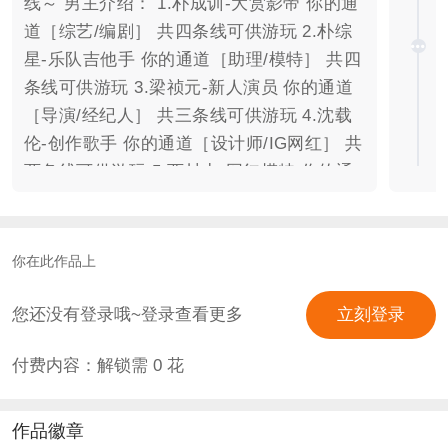
线～ 男主介绍： 1.朴成训-大赏影帝 你的通
道［综艺/编剧］ 共四条线可供游玩 2.朴综
星-乐队吉他手 你的通道［助理/模特］ 共四
条线可供游玩 3.梁祯元-新人演员 你的通道
［导演/经纪人］ 共三条线可供游玩 4.沈载
伦-创作歌手 你的通道［设计师/IG网红］ 共
两条线可供游玩 5.西村力-网红模特 你的通
道［杂志社/广告商］ 共两条线可供游玩 排
雷：嫂子文学 每个男主仅一条线可步入爱情
正轨 需要自行摸索对应职业并游玩 为顺应
你在此作品上
剧情发展会有不合常理细节 请忽视不要在意
（拜托 只是一个高自由多选项多职业设定的
您还没有登录哦~登录查看更多
立刻登录
攻略小游戏 没有高大上立意 篇幅不会很长
付费内容：解锁需
0
花
当个乐子看看就行 番外基本是独立番外～
感谢支持！ 欢迎大家积极讨论攻略手册 不
建议评论区剧透～ 制作：小熊的芭蕾舞鞋
作品徽章