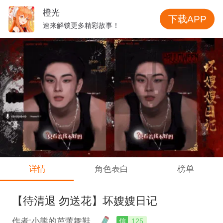
橙光
下载APP
速来解锁更多精彩故事！
详情
角色表白
榜单
【待清退 勿送花】坏嫂嫂日记
作者:小熊的芭蕾舞鞋
信
125