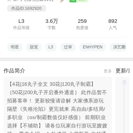
作品ID:1692920
L3
3.6万
259
892
作品等级
字数
热爱值
人气
明星
甜宠
L3
过审
ENHYPEN
演艺圈
作品简介
更新/
更多
【4花|16丸子全文 30花|120丸子制霸】
｛50花|200丸子开启番外通道｝ 此作品暂不
招募客串！ 更新较慢请谅解 大家佛系游玩
隔壁《失格沦陷》更完就来 高自由/多结局/
多职业 （os/制霸数值仅好感值） 前期职业
选择【不辅助】 请各位玩家自行游玩至嫂嫂