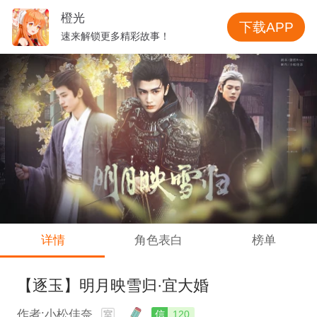
橙光
下载APP
速来解锁更多精彩故事！
详情
角色表白
榜单
【逐玉】明月映雪归·宜大婚
作者:小松佳奈
信
120