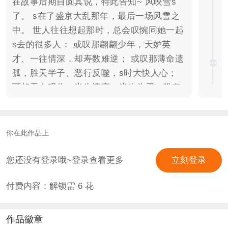
在故事后期自圆其说，特此告知~ 风映雪s
了。 s在了盛京大乱那年，最后一场风雪之
中。 世人往往想起那时，总会叹惋同她一起
s去的很多人： 或叹那翩翩少年，天妒英
才、一往情深，却寿数难逆； 或叹那薄命遗
孤，胜天半子、恶行反噬，s时大快人心；
可却无人叹你，半生流离、半生为刃，唯有
那人身*才可自决。 前世，你生于囚笼，s于
囚笼。 一生更是与他求不得、爱不起、恨不
明。 可若重来一世，你是否还会选择当初那
你在此作品上
个结局？ 是与她携手并肩，行于江湖，风禾
尽起—— 是与他年少缺憾，今生圆满，共守
您还没有登录哦~登录查看更多
立刻登录
江山—— 是与他爱恨难清，前生相欠，今世
付费内容：解锁需
6
花
相见—— 是与他恨为爱极，极致纠葛，诱君
入局—— 还是与他权势缠斗，碎玉难复，因
果相应！ 大梦起，清醒落。 浮华几重渡，
作品徽章