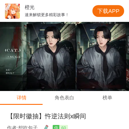
橙光
下载APP
速来解锁更多精彩故事！
详情
角色表白
榜单
【限时徽抽】忤逆法则x瞬间
作者:想吃包子
信
60