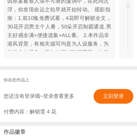
凶杀案被卷入深不可测的漩涡中，在此间沉
浮，你发现命运之轮早就开始转动。 观影指
南：1.前10集免费试看，4花即可解锁全文，
30花开启男主个人番，50朵开启制霸通道.男
主好感全满+便捷选集+ALL番。 2.本作品非
港风背景，有相关描写均是为人设服务，为
纯代入向视角，请勿出现NZD等字眼，如有
不适请自行离开。 3.偏群像文，非传统警匪
文，没有紧张刺激烧脑的推理线，所有的设
定都为感情线服务！作品人物不代表作者三
你在此作品上
观！ 4.本作可攻略男主为五位，目前均已出
场，除了男主固定个人番，其余福利番外可
您还没有登录哦~登录查看更多
立刻登录
通过投票后续情况等出。 5.初定每位男主都
付费内容：解锁需
4
花
是双结局，可自行攻略或者购买制霸一键通
关。 6.因为感情线偏重的原因，前期与每位
男主的接触都不可避免，可能会“滥情”，请
作品徽章