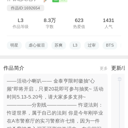
作品ID:1692654
L3
8.3万
623
1431
作品等级
字数
热爱值
人气
明星
虐心催泪
苏爽
L3
过审
BTS
强
作品简介
更新/
更多
——活动小喇叭—— 金泰亨限时徽抽“心
频”即将开启，只要20花即可参与抽奖~ 活动
时间5.13-5.20号，请大家多多支持~
—————分割线—————— 忤逆法则：
忤逆世界，属于自己的法则 你是今年刚毕业
在A市警察厅的实习警察许七情，因为一件