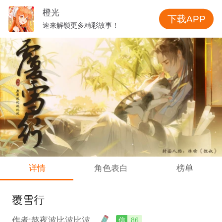
橙光
下载APP
速来解锁更多精彩故事！
详情
角色表白
榜单
覆雪行
作者:熬夜波比波比波
信
86