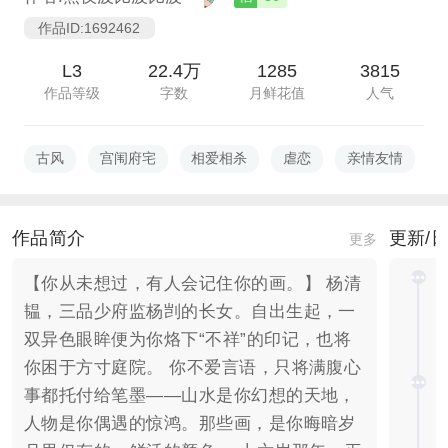
作品ID:1692462
L3
22.4万
1285
3815
作品等级
字数
月鲜花值
人气
古风
宫闱府宅
相爱相杀
虐恋
亲情友情
作品简介
更新/
更多
【你从未想过，有人会记住你的画。】 杨清
韫，三品少府监杨剀的长女。自出生起，一
双异色眼眸便为你烙下“不祥”的印记，也将
你困于方寸庭院。 你不爱言语，只将满腹心
事都托付给笔墨——山水是你幻想的天地，
人物是你偶遇的惊鸿。那些画，是你晦暗岁