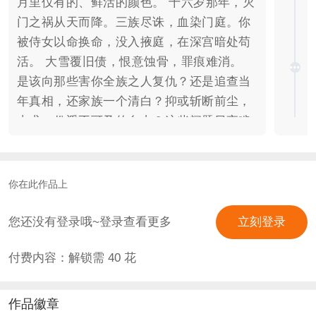
月里仅有的、鲜活的颜色。 十六岁那年，灭
门之祸从天而降。三族尽诛，血染门庭。你
被侍女以命换命，没入掖庭，在深宫暗处苟
活。 大雪覆旧债，恨意蚀骨，罪痕难消。
是该向那些害你全族之人复仇？还是追查当
年真相，还家族一个清白？抑或斩断前尘，
去求一份遥不可及的自由？这些问题日夜啃
噬着你。 直到一次意外，让你不得不作出抉
择。 你原以为藏得足够好，无人会识破这掖
庭深处罪奴的真实身份。却唯独漏算了那幅
你在此作品上
画。 直到那人寻踪而至，立在你的面前。你
听见他强自压抑、却仍止不住发颤的声音：
您还没有登录哦~登录查看更多
立刻登录
“杨姑娘……我终于找到你了。” *本作背景设
付费内容：解锁需
40
花
定于虚构的虞国，与真实历史无关，纯属架
空创作，仅供读者娱乐。作品篇幅较长，首
发字数八万＋。每月稳定更新至少万字，每
作品徽章