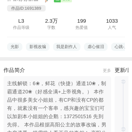
作品ID:1691389
L3
2.3万
199
1033
作品等级
字数
热爱值
人气
光影
影视改编
我是剧作人
虐心催泪
心跳-虐
作品简介
更新/
更多
主线解锁：6❀，鲜花（快捷）通道10❀，制
霸通道20❀（好感全满+上帝视角。） 本作
品中很多美女小姐姐，有CP和没有CP的都
有，就素没有一个客串，感兴趣的宝宝们可
以加剧本小姐姐的企鹅：1372501516 先到
先得。 本作品根据高阳公主的故事改编，男