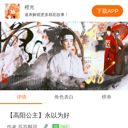
橙光
下载APP
速来解锁更多精彩故事！
详情
角色表白
榜单
【高阳公主】永以为好
作者:苏苏酥甜
信
262