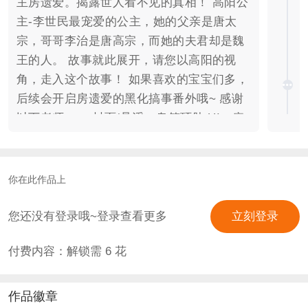
主房遗爱。揭露世人看不见的真相！ 高阳公
主-李世民最宠爱的公主，她的父亲是唐太
宗，哥哥李治是唐高宗，而她的夫君却是魏
王的人。 故事就此展开，请您以高阳的视
角，走入这个故事！ 如果喜欢的宝宝们多，
后续会开启房遗爱的黑化搞事番外哦~ 感谢
以下老师—— 封面/悬浮：鬼笔环肽 UI：病
娇 素材：衍恪 、初遇、苏苏、清歌韵音
你在此作品上
您还没有登录哦~登录查看更多
立刻登录
付费内容：解锁需
6
花
作品徽章