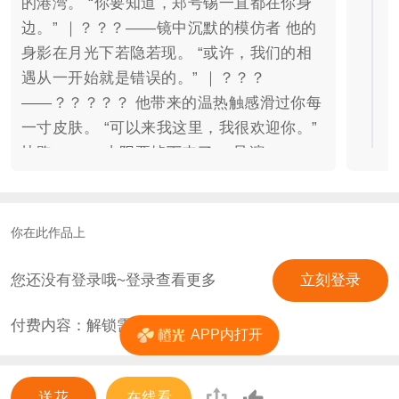
的港湾。 “你要知道，郑号锡一直都在你身
边。” ｜？？？——镜中沉默的模仿者 他的
身影在月光下若隐若现。 “或许，我们的相
遇从一开始就是错误的。” ｜？？？
——？？？？？ 他带来的温热触感滑过你每
一寸皮肤。 “可以来我这里，我很欢迎你。”
快跑。 ——太阳要掉下来了。 导演——
Eggoff 编剧——青藤春 这是属于你和他的
故事。 ui：春来发几枝 素材：自修，Qr
你在此作品上
您还没有登录哦~登录查看更多
立刻登录
付费内容：解锁需
1
花
APP内打开
送花
在线看