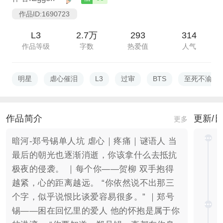
作品ID:1690723
L3
2.7万
293
314
作品等级
字数
热爱值
人气
明星
虐心催泪
L3
过审
BTS
至死不渝
作品简介
更新/
更多
暗河-郑号锡单人坑 虐心｜疼痛｜谜语人 当
最后的朝光也逐渐消逝，你该拿什么去抵抗
极夜的侵袭。 ｜每个你——贺柳 双手抱得
越紧，心的距离越远。 “你依然说不出那三
个字，似乎说恨比谈爱容易很多。” ｜郑号
锡——困在回忆里的爱人 他的怀抱是属于你