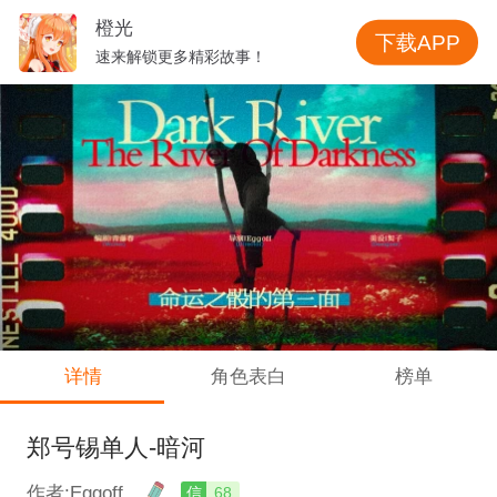
橙光
下载APP
速来解锁更多精彩故事！
详情
角色表白
榜单
郑号锡单人-暗河
作者:Eggoff
信
68