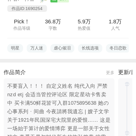
作品ID:1690254
Pick！
36.8万
5.9万
1.8万
作品等级
字数
热爱值
人气
明星
万人迷
虐心催泪
长线选项
冬日恋歌
作品简介
更新/
更多
不要盲入！！！ 自定义姓名 纯代入向 严禁
nzd etj 会适当管控评论区 限定星动卡售卖
中 买卡满50鲜花皆可入群1075895638 她の
心事系列 · 间曲 今夜請將我遺忘 | 嫂子文学
关于1921年民国深宅大院里的爱恨…… 这是
一场始于算计的爱情博弈 更是一部关于女性