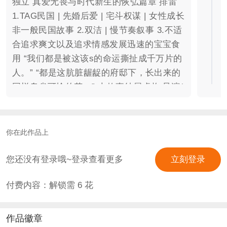
独立 真爱无畏与时代新生的恢弘篇章 排雷
1.TAG民国 | 先婚后爱 | 宅斗权谋 | 女性成长
非一般民国故事 2.双洁 | 慢节奏叙事 3.不适
合追求爽文以及追求情感发展迅速的宝宝食
用 “我们都是被这该s的命运撕扯成千万片的
人。” “都是这肮脏龌龊的府邸下，长出来的
同样卑劣可怜的花。” 本故事纯属虚构 导演/
编剧 | 一衿香 CAST | 边伯贤 全剧无好感界
面 6❀ | 24丸子开启人生 50❀ | 200丸子指点
江山 | 纯花可入群 仅时代背景参考艺谋老师
你在此作品上
作品«大红灯笼高高挂» 本作含部分自设 禁
一切抄袭融梗模仿擦边仿风 零容忍我会追责
您还没有登录哦~登录查看更多
立刻登录
到底 图片素材均来源网络/素材群 侵权立删
付费内容：解锁需
6
花
学人精替我挡灾 在构思这些角色时，我并未
试图塑造出一个真正的反派，每个人都在自
己的立场上做出Ta认为的正确的选择。世界
作品徽章