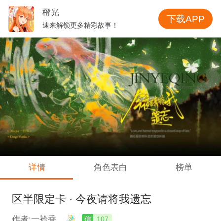
橙光
下载APP
速来解锁更多精彩故事！
详情
角色表白
榜单
区半限定卡 · 今夜请将我遗忘
作者:一衿香
信
107