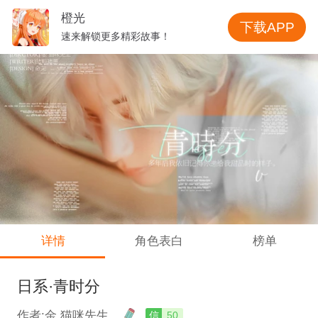
橙光
下载APP
速来解锁更多精彩故事！
详情
角色表白
榜单
日系·青时分
作者:金 猫咪先生
信
50