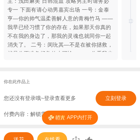
主：浅田麻美 日韩混血 攻略男主时请务必
专一 下面有请心动男嘉宾出场 一号：金泰
亨—你的帅气温柔善解人意的青梅竹马 ——
我早已经习惯了你的存在，如果那天你真的
不在我的身边了，那我的灵魂也就同你一起
消失了。 二号：闵玧其—不是在被你拯救，
就是你正准备拯救的小可怜。 ——你看我也
没有想象中这么的不堪对不对
你在此作品上
您还没有登录哦~登录查看更多
立刻登录
付费内容：解锁需
0
花
APP内打开
送花
在线看